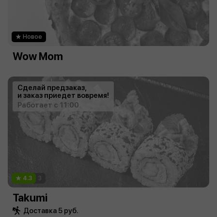
Новое
Wow Mom
Сделай предзаказ,
и заказ приедет вовремя!
Работает с 11:00
4.3
3
Takumi
Доставка 5 руб.