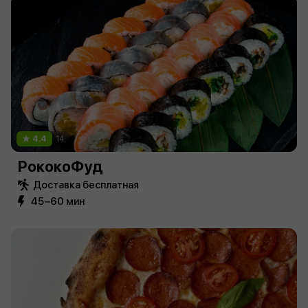
4.4
14
РококоФуд
Доставка бесплатная
45−60 мин