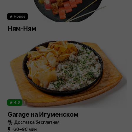
Новое
Ням-Ням
4.6
1
Garage на Игуменском
Доставка бесплатная
60−90 мин