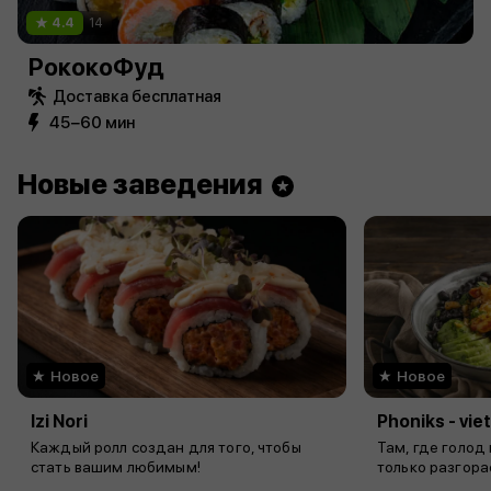
4.4
14
РококоФуд
Доставка бесплатная
45−60 мин
Новые заведения
Новое
Новое
Izi Nori
Phoniks - vi
Каждый ролл создан для того, чтобы
Там, где голод
стать вашим любимым!
только разгора