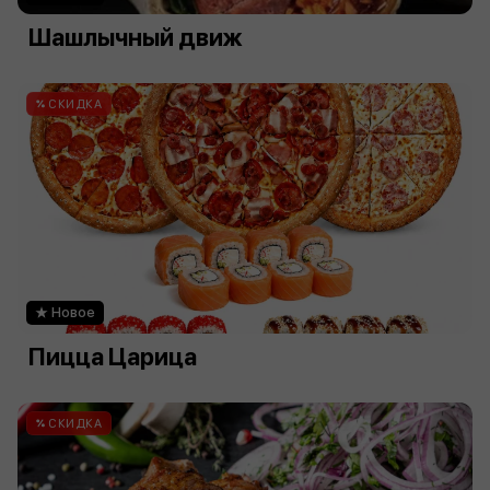
Шашлычный движ
СКИДКА
Новое
Пицца Царица
СКИДКА