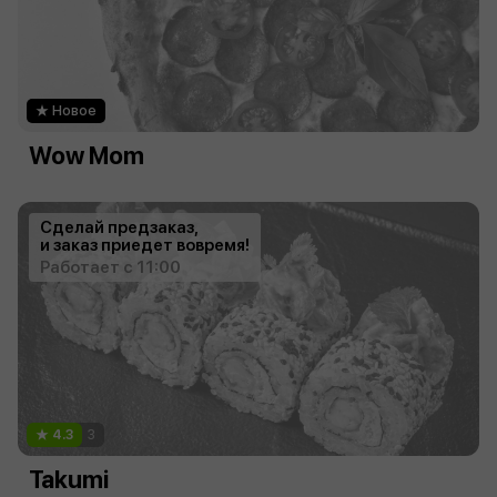
Новое
Wow Mom
Сделай предзаказ,
и заказ приедет вовремя!
Работает с 11:00
4.3
3
Takumi