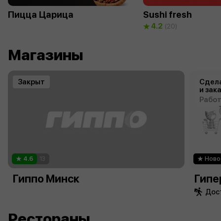
Пицца Царица
Sushi fresh
4.2
(20)
Магазины
Закрыт
Сдела
и зак
Работ
4.6
13
Ново
Гиппо Минск
Гипе
Дост
Рестораны