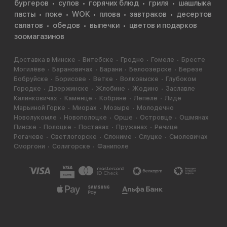
бургеров
супов
горячих блюд
гриля
шашлыка
пасты
поке
WOK
плова
завтраков
десертов
салатов
обедов
выпечки
цветов и подарков
зоомагазинов
Доставка в Минске
Витебске
Гродно
Гомеле
Бресте
Могилёве
Барановичах
Барани
Белоозерске
Березе
Бобруйске
Борисове
Ветке
Волковыске
Глубоком
Городке
Дзержинске
Жлобине
Жодино
Заславле
Калинковичах
Каменце
Кобрине
Лепеле
Лиде
Марьиной Горке
Миорах
Мозыре
Молодечно
Новолукомле
Новополоцке
Орше
Островце
Ошмянах
Пинске
Полоцке
Поставах
Пружанах
Речице
Рогачеве
Светлогорске
Слониме
Слуцке
Смолевичах
Сморгони
Солигорске
Фаниполе