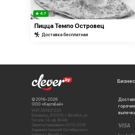
4.7
11
Пицца Темпо Островец
Доставка бесплатная
Бизне
Достав
© 2016−2026
ООО «КартэБай»
горячи
УНП 391821330
выпечк
Беларусь, 210015, г. Витебск, ул.
Гоголя, 14, оф. 804А
Зарегистрировано 05.10.2018
Администрацией Октябрьского
района г. Витебск