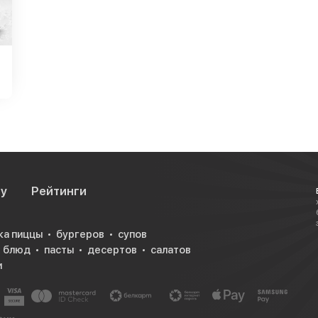
су
Рейтинги
ка пиццы
бургеров
супов
х блюд
пасты
десертов
салатов
и