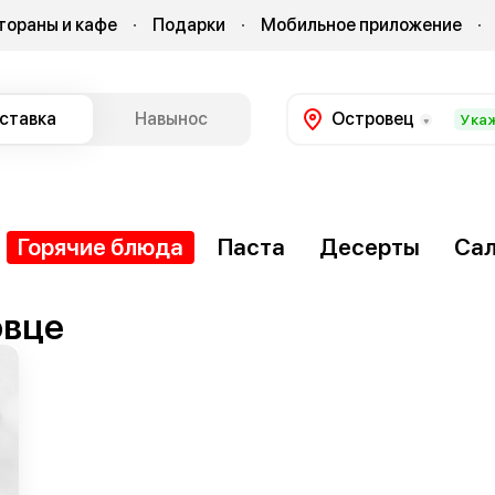
тораны и кафе
Подарки
Мобильное приложение
ставка
Навынос
Островец
Ука
Горячие блюда
Паста
Десерты
Са
овце