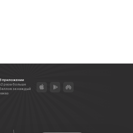
В приложении
х2 раза больше
баллов за каждый
заказ