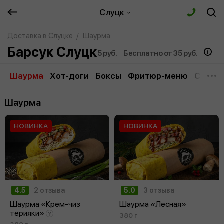
Слуцк
Доставка в Слуцке
Шаурма
Барсук Слуцк
5 руб.
Бесплатно от 35 руб.
Шаурма
Хот-доги
Боксы
Фритюр-меню
Соусы
Шаурма
НОВИНКА
НОВИНКА
4.5
2 отзыва
5.0
3 отзыва
Шаурма «Крем-чиз
Шаурма «Лесная»
терияки»
380 г