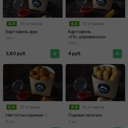
4.9
35 отзывов
4.6
13 отзывов
Картофель фри
Картофель
«По‑деревенски»
100 г
100 г
3,80 руб.
4 руб.
5.0
22 отзыва
4.8
10 отзывов
Наггетсы куриные
Сырные палочки
6 шт
3 шт