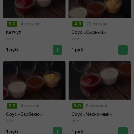
5.0
4 отзыва
4.9
22 отзыва
Кетчуп
Соус «Сырный»
25 г
25 г
1 руб.
1 руб.
5.0
4 отзыва
5.0
8 отзывов
Соус «Барбекю»
Соус «Чесночный»
25 г
25 г
1 руб.
1 руб.