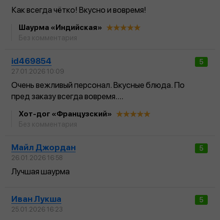
Как всегда чётко! Вкусно и вовремя!
Шаурма «Индийская»
Без комментария
id469854
5
27.01.2026 10:09
Очень вежливый персонал. Вкусные блюда. По
пред заказу всегда вовремя....
Хот-дог «Французский»
Без комментария
Майл Джордан
5
26.01.2026 16:58
Лучшая шаурма
Иван Лукша
5
25.01.2026 16:23