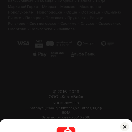
Калинковичах
Каменце
Кобрине
Лепеле
Лиде
Марьиной Горке
Миорах
Мозыре
Молодечно
Новолукомле
Новополоцке
Орше
Островце
Ошмянах
Пинске
Полоцке
Поставах
Пружанах
Речице
Рогачеве
Светлогорске
Слониме
Слуцке
Смолевичах
Сморгони
Солигорске
Фаниполе
© 2016−2026
ООО «КартэБай»
УНП 391821330
Беларусь, 210015, г. Витебск, ул. Гоголя, 14, оф.
804А
Зарегистрировано 05.10.2018
Администрацией Октябрьского района г.
Витебск
2 025 ресторанов, кафе, баров и