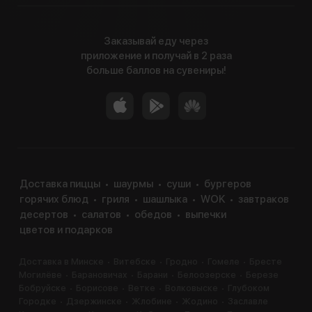
Заказывай еду через
приложение и получай в 2 раза
больше баллов на сувениры!
Доставка пиццы
шаурмы
суши
бургеров
горячих блюд
гриля
шашлыка
WOK
завтраков
десертов
салатов
обедов
выпечки
цветов и подарков
Доставка в Минске
Витебске
Гродно
Гомеле
Бресте
Могилёве
Барановичах
Барани
Белоозерске
Березе
Бобруйске
Борисове
Ветке
Волковыске
Глубоком
Городке
Дзержинске
Жлобине
Жодино
Заславле