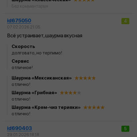
Без комментария
id675050
4
07.02.2026 21:05
Всё устраивает, шаурма вкусная
Скорость
долговато, но терпимо!
Сервис
отличное!
Шаурма «Мексиканская»
отлично!
Шаурма «Грибная»
отлично!
Шаурма «Крем-чиз терияки»
отлично!
id690403
5
29.01.2026 18:18