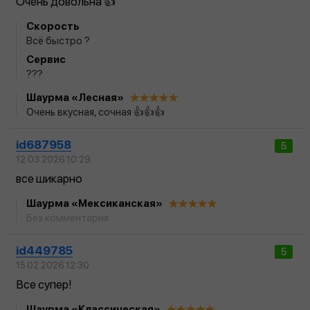
Очень довольна 👍
Скорость
Всё быстро ?
Сервис
???
Шаурма «Лесная»
Очень вкусная, сочная 👍👍👍
id687958
5
12.03.2026 10:29
все шикарно
Шаурма «Мексиканская»
Без комментария
id449785
5
15.02.2026 12:30
Все супер!
Шаурма «Классическая»