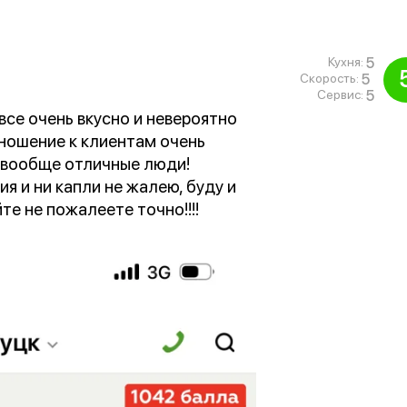
5
Кухня:
5
Скорость:
5
Сервис:
все очень вкусно и невероятно
тношение к клиентам очень
а вообще отличные люди!
я и ни капли не жалею, буду и
е не пожалеете точно!!!!