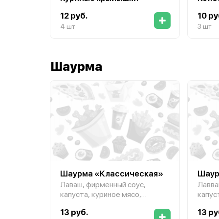
12 руб.
10 ру
4 шт
3 шт
Шаурма
Шаурма «Классическая»
Шаур
Лаваш, фирменный соус,
Лавва
капуста, куриное мясо,
капус
маринованный огурец, кетчуп,
марин
13 руб.
13 ру
помидор, майонез
помид