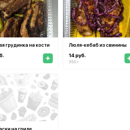
ая грудинка на кости
Люля-кебаб из свинины
б.
14 руб.
350 г
аски на гриле