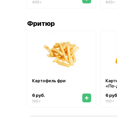
400 г
майон
400 г
Фритюр
Картофель фри
Карт
«По‑
6 руб.
6 руб
100 г
100 г