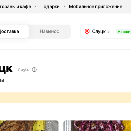
тораны и кафе
Подарки
Мобильное приложение
Доставка
Навынос
Слуцк
Укажи
цк
7 руб.
вы