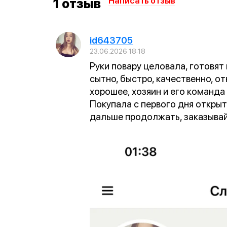
Написать отзыв
1 отзыв
id643705
23.06.2026 18:18
Руки повару целовала, готовят 
сытно, быстро, качественно, о
хорошее, хозяин и его команд
Покупала с первого дня открыти
дальше продолжать, заказывайт