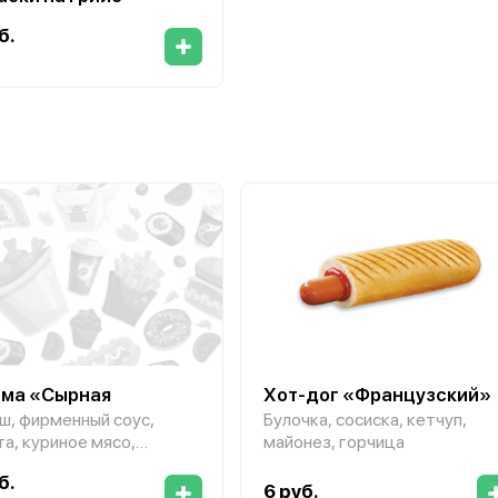
б.
ма «Сырная
Хот-дог «Французский»
ш, фирменный соус,
Булочка, сосиска, кетчуп,
та, куриное мясо,
майонез, горчица
ованный огурец,
б.
оры,
6 руб.