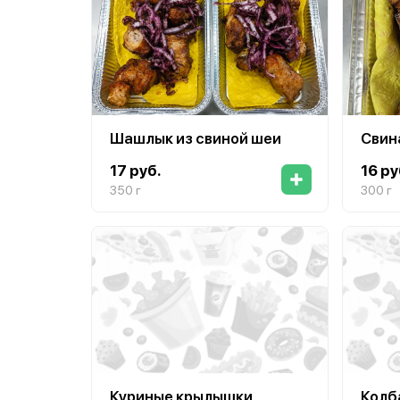
Шашлык из свиной шеи
Свин
17 руб.
16 ру
350 г
300 г
Куриные крылышки
Колб