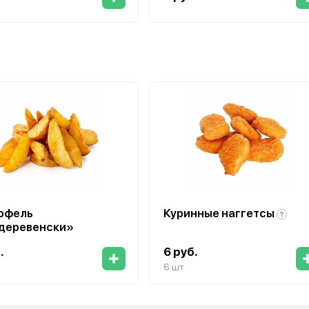
ез, сырный соус
офель
Куринные наггетсы
деревенски»
.
6 руб.
6 шт