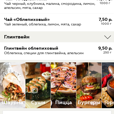
1000 г
Чай черный, клубника, малина, смородина, лимон,
апельсин, мята, сахар
Чай «Облепиховый»
7,50 р.
1000 г
Чай зеленый, облепиха, лимон, мята, сахар
Глинтвейн
Глинтвейн облепиховый
9,50 р.
250 г
Облепиха, специи для глинтвейна, апельсин
Шаурма
Суши
Пицца
Бургеры
Гор