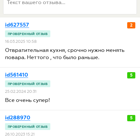
id627557
2
16.03.2025 10:58
Отвратительная кухня, срочно нужно менять
повара. Нет того , что было раньше.
id561410
5
25.02.2024 20:31
Все очень супер!
id288970
5
26.10.2023 15:21