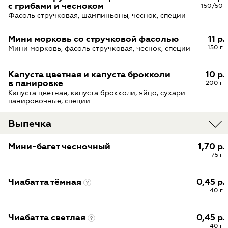
с грибами и чесноком
150/50
Фасоль стручковая, шампиньоны, чеснок, специи
Мини морковь со стручковой фасолью
11 р.
150 г
Мини морковь, фасоль стручковая, чеснок, специи
Капуста цветная и капуста брокколи
10 р.
в панировке
200 г
Капуста цветная, капуста брокколи, яйцо, сухари
панировочные, специи
Выпечка
Мини-багет чесночный
1,70 р.
75 г
Чиабатта тёмная
0,45 р.
40 г
Чиабатта светлая
0,45 р.
40 г