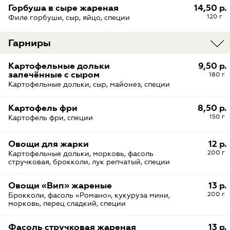
Горбуша в сыре жареная
14,50 р.
120 г
Филе горбуши, сыр, яйцо, специи
Гарниры
Картофельные дольки
9,50 р.
запечённые с сыром
180 г
Картофельные дольки, сыр, майонез, специи
Картофель фри
8,50 р.
150 г
Картофель фри, специи
Овощи для жарки
12 р.
200 г
Картофельные дольки, морковь, фасоль
стручковая, брокколи, лук репчатый, специи
Овощи «Вип» жареные
13 р.
200 г
Брокколи, фасоль «Романо», кукуруза мини,
морковь, перец сладкий, специи
Фасоль стручковая жареная
13 р.