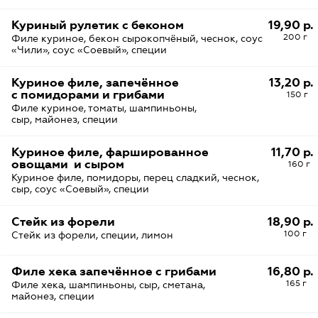
Куриный рулетик с беконом
19,90 р.
200 г
Филе куриное, бекон сырокопчёный, чеснок, соус
«Чили», соус «Соевый», специи
Куриное филе, запечённое
13,20 р.
с помидорами и грибами
150 г
Филе куриное, томаты, шампиньоны,
сыр, майонез, специи
Куриное филе, фаршированное
11,70 р.
овощами и сыром
160 г
Куриное филе, помидоры, перец сладкий, чеснок,
сыр, соус «Соевый», специи
Стейк из форели
18,90 р.
100 г
Стейк из форели, специи, лимон
Филе хека запечённое с грибами
16,80 р.
165 г
Филе хека, шампиньоны, сыр, сметана,
майонез, специи