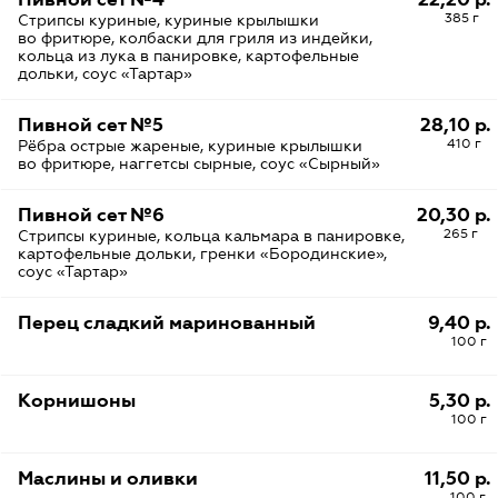
385 г
Стрипсы куриные, куриные крылышки
во фритюре, колбаски для гриля из индейки,
кольца из лука в панировке, картофельные
дольки, соус «Тартар»
Пивной сет №5
28,10 р.
410 г
Рёбра острые жареные, куриные крылышки
во фритюре, наггетсы сырные, соус «Сырный»
Пивной сет №6
20,30 р.
265 г
Стрипсы куриные, кольца кальмара в панировке,
картофельные дольки, гренки «Бородинские»,
соус «Тартар»
Перец сладкий маринованный
9,40 р.
100 г
Корнишоны
5,30 р.
100 г
Маслины и оливки
11,50 р.
100 г