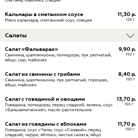
сметана, майонез, специи
Кальмары в сметанном соусе
11,30 р.
125 г
Мясо кальмара, сметанный соус, специи
Салаты
Салат «Фальварак»
9,90 р.
150 г
Свинина, шампиньоны, помидоры, лук репчатый,
яйцо, сыр, майонез
Салат из свинины с грибами
8,40 р.
150 г
Свинина, шампиньоны, лук репчатый, горошек,
яйцо, майонез
Салат с говядиной и овощами
13,70 р.
150 г
Говядина, помидоры, перец сладкий, зелень, соус
«Бальзамический», масло растительное
Салат из говядины с яблоками
11,70 р.
150 г
Говядина, соус «Чили, соус «Соевый», перец
сладкий, черри, яблоко, листья салата, яйцо