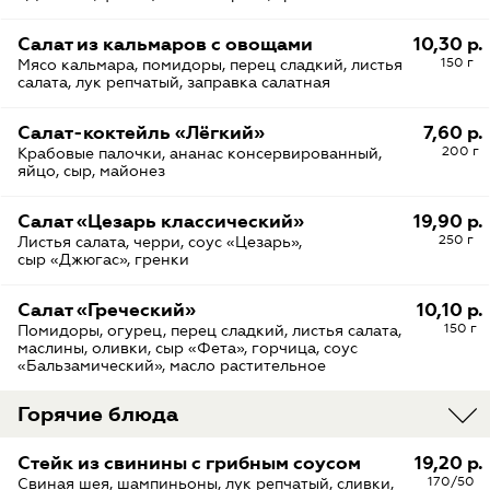
Салат из кальмаров с овощами
10,30 р.
150 г
Мясо кальмара, помидоры, перец сладкий, листья
салата, лук репчатый, заправка салатная
Салат-коктейль «Лёгкий»
7,60 р.
200 г
Крабовые палочки, ананас консервированный,
яйцо, сыр, майонез
Салат «Цезарь классический»
19,90 р.
250 г
Листья салата, черри, соус «Цезарь»,
сыр «Джюгас», гренки
Салат «Греческий»
10,10 р.
150 г
Помидоры, огурец, перец сладкий, листья салата,
маслины, оливки, сыр «Фета», горчица, соус
«Бальзамический», масло растительное
Горячие блюда
Стейк из свинины с грибным соусом
19,20 р.
170/50
Свиная шея, шампиньоны, лук репчатый, сливки,