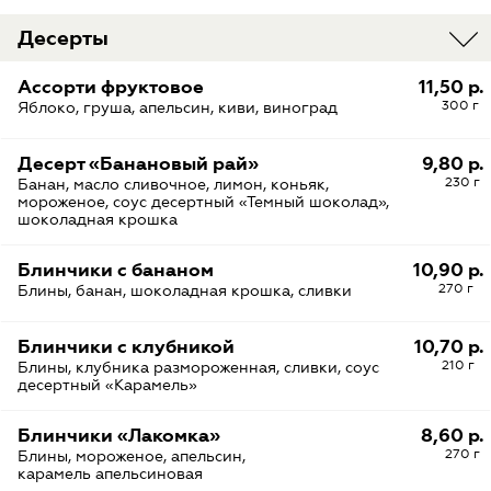
Десерты
Ассорти фруктовое
11,50 р.
300 г
Яблоко, груша, апельсин, киви, виноград
Десерт «Банановый рай»
9,80 р.
230 г
Банан, масло сливочное, лимон, коньяк,
мороженое, соус десертный «Темный шоколад»,
шоколадная крошка
Блинчики с бананом
10,90 р.
270 г
Блины, банан, шоколадная крошка, сливки
Блинчики с клубникой
10,70 р.
210 г
Блины, клубника размороженная, сливки, соус
десертный «Карамель»
Блинчики «Лакомка»
8,60 р.
270 г
Блины, мороженое, апельсин,
карамель апельсиновая