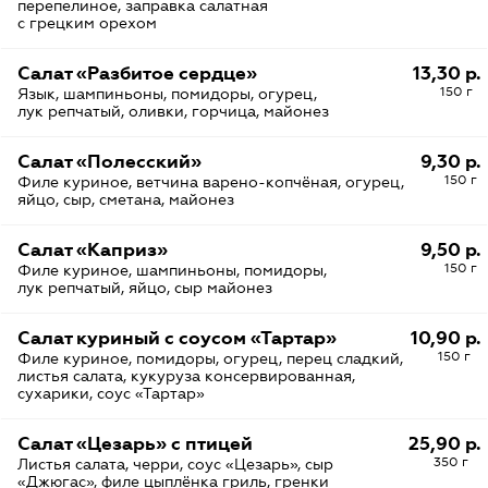
перепелиное, заправка салатная
с грецким орехом
Салат «Разбитое сердце»
13,30 р.
150 г
Язык, шампиньоны, помидоры, огурец,
лук репчатый, оливки, горчица, майонез
Салат «Полесский»
9,30 р.
150 г
Филе куриное, ветчина варено-копчёная, огурец,
яйцо, сыр, сметана, майонез
Салат «Каприз»
9,50 р.
150 г
Филе куриное, шампиньоны, помидоры,
лук репчатый, яйцо, сыр майонез
Салат куриный с соусом «Тартар»
10,90 р.
150 г
Филе куриное, помидоры, огурец, перец сладкий,
листья салата, кукуруза консервированная,
сухарики, соус «Тартар»
Салат «Цезарь» с птицей
25,90 р.
350 г
Листья салата, черри, соус «Цезарь», сыр
«Джюгас», филе цыплёнка гриль, гренки