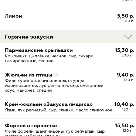
Лимон
5,50 р.
100 г
Горячие закуски
Пармезанские крылышки
15,30 р.
300 г
Крылышки цыплёнка, чеснок, сыр, сухари
панировочные, специи
Жюльен из птицы
9,40 р.
150 г
Филе куриное, шампиньоны, огурцы
маринованные, лук репчатый, сыр, сметанный
соус, майонез, специи
Крем-жюльен «Закуска ямщика»
10,40 р.
120 г
Язык, лук репчатый, сыр, сливки, масло сливочное
Форель в горшочке
15,50 р.
120 г
Филе форели, шампиньоны, лук репчатый, сыр,