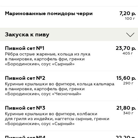
Маринованные помидоры черри
7,20 р.
100 г
Закуска к пиву
Пивной сет №1
23,70 р.
405 г
Рёбра острые жареные, кольца из лука
в панировке, картофель фри, гренки
«Бородинские», соус «Сырный»
Пивной сет №2
15,60 р.
290 г
Куриные крылышки во фритюре, кольца кальмара
в панировке, картофель фри, гренки
«Бородинские», соус «Чесночный»
Пивной сет №3
21,80 р.
340 г
Куриные крылышки во фритюре, колбаски
для гриля из индейки, наггетсы сырные, гренки
«Бородинские», соус «Сырный»
Пивной сет №4
22,20 р.