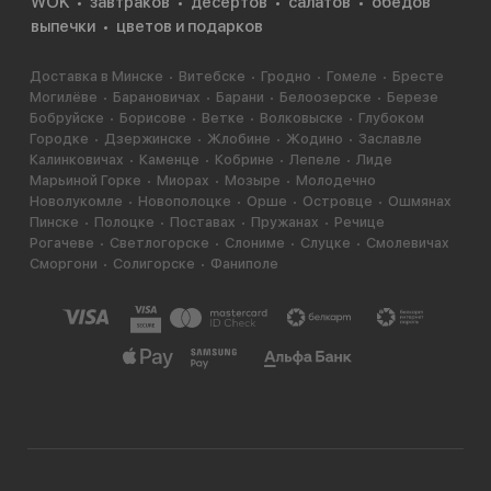
WOK
завтраков
десертов
салатов
обедов
выпечки
цветов и подарков
Доставка в Минске
Витебске
Гродно
Гомеле
Бресте
Могилёве
Барановичах
Барани
Белоозерске
Березе
Бобруйске
Борисове
Ветке
Волковыске
Глубоком
Городке
Дзержинске
Жлобине
Жодино
Заславле
Калинковичах
Каменце
Кобрине
Лепеле
Лиде
Марьиной Горке
Миорах
Мозыре
Молодечно
Новолукомле
Новополоцке
Орше
Островце
Ошмянах
Пинске
Полоцке
Поставах
Пружанах
Речице
Рогачеве
Светлогорске
Слониме
Слуцке
Смолевичах
Сморгони
Солигорске
Фаниполе