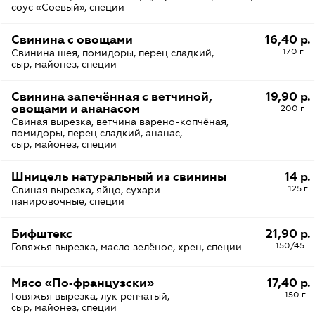
соус «Соевый», специи
Свинина с овощами
16,40 р.
170 г
Свинина шея, помидоры, перец сладкий,
сыр, майонез, специи
Свинина запечённая с ветчиной,
19,90 р.
овощами и ананасом
200 г
Свиная вырезка, ветчина варено-копчёная,
помидоры, перец сладкий, ананас,
сыр, майонез, специи
Шницель натуральный из свинины
14 р.
125 г
Свиная вырезка, яйцо, сухари
панировочные, специи
Бифштекс
21,90 р.
150/45
Говяжья вырезка, масло зелёное, хрен, специи
Мясо «По‑французски»
17,40 р.
150 г
Говяжья вырезка, лук репчатый,
сыр, майонез, специи