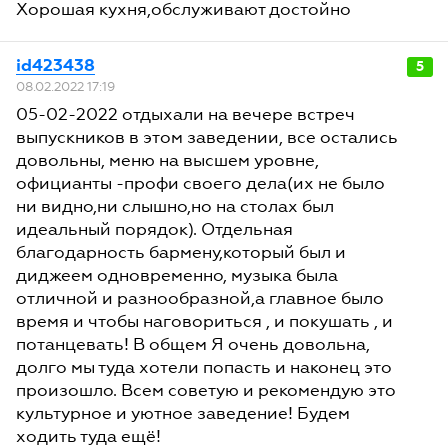
Хорошая кухня,обслуживают достойно
id423438
5
08.02.2022 17:19
05-02-2022 отдыхали на вечере встреч
выпускников в этом заведении, все остались
довольны, меню на высшем уровне,
официанты -профи своего дела(их не было
ни видно,ни слышно,но на столах был
идеальный порядок). Отдельная
благодарность бармену,который был и
диджеем одновременно, музыка была
отличной и разнообразной,а главное было
время и чтобы наговориться , и покушать , и
потанцевать! В общем Я очень довольна,
долго мы туда хотели попасть и наконец это
произошло. Всем советую и рекомендую это
культурное и уютное заведение! Будем
ходить туда ещё!