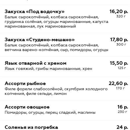
Закуска «Под водочку»
16,20 р.
320 г
Балык сырокопчёный, колбаса сырокопчёная,
грудинка солёная, огурцы маринованные, капуста
маринованная, лук маринованный
Закуска «Студено‑мешано»
17,80 р.
300 г
Балык сырокопчёный, колбаса сырокопчёная,
ветчина варено-копчёная, сыр, помидоры, огурцы
Язык отварной с хреном
15,50 р.
125 г
Язык говяжий, грибы маринованные, хрен
Ассорти рыбное
22,60 р.
170 г
Филе форели слабосолёной, скумбрия холодного
копчения, филе сельди, лимон
Ассорти овощное
16 р.
230 г
Помидоры, огурцы, перец сладкий, маслины
Соленья из погребка
24 р.