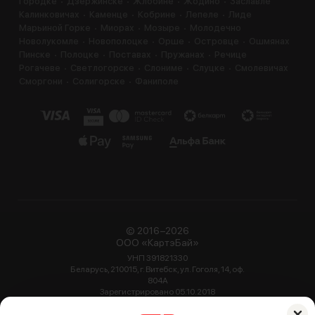
Городке
Дзержинске
Жлобине
Жодино
Заславле
Калинковичах
Каменце
Кобрине
Лепеле
Лиде
Марьиной Горке
Миорах
Мозыре
Молодечно
Новолукомле
Новополоцке
Орше
Островце
Ошмянах
Пинске
Полоцке
Поставах
Пружанах
Речице
Рогачеве
Светлогорске
Слониме
Слуцке
Смолевичах
Сморгони
Солигорске
Фаниполе
© 2016−2026
ООО «КартэБай»
УНП 391821330
Беларусь, 210015, г. Витебск, ул. Гоголя, 14, оф.
804А
Зарегистрировано 05.10.2018
Администрацией Октябрьского района г.
Витебск