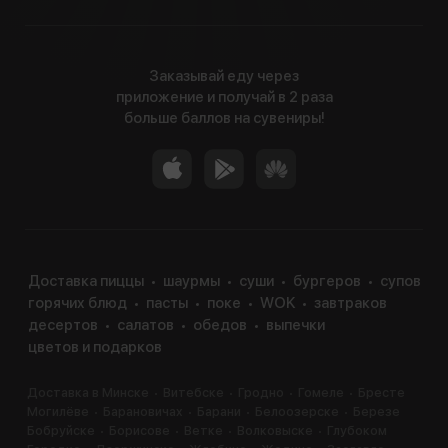
Заказывай еду через
приложение и получай в 2 раза
больше баллов на сувениры!
Доставка пиццы
шаурмы
суши
бургеров
супов
горячих блюд
пасты
поке
WOK
завтраков
десертов
салатов
обедов
выпечки
цветов и подарков
Доставка в Минске
Витебске
Гродно
Гомеле
Бресте
Могилёве
Барановичах
Барани
Белоозерске
Березе
Бобруйске
Борисове
Ветке
Волковыске
Глубоком