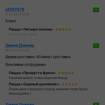
id387478
5
11.01.2023 10:55
Класс
Пицца «Четыре сезона»
Без комментария
Диана Довнар
5
18.10.2022 11:38
Время доставки: 40 минут доставка
Вежливые сотрудники
Пицца «Прошутто фунги»
Начинки много, очень вкусная пицца
Пицца «Сырный цыплёнок»
Очень много вкусного соуса, начинки тоже. Было
бесподобно !
Диана Довнар