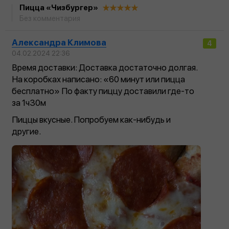
Пицца «Чизбургер»
Без комментария
Александра Климова
4
04.02.2024 22:36
Время доставки: Доставка достаточно долгая.
На коробках написано: «60 минут или пицца
бесплатно» По факту пиццу доставили где-то
за 1ч30м
Пиццы вкусные. Попробуем как-нибудь и
другие.