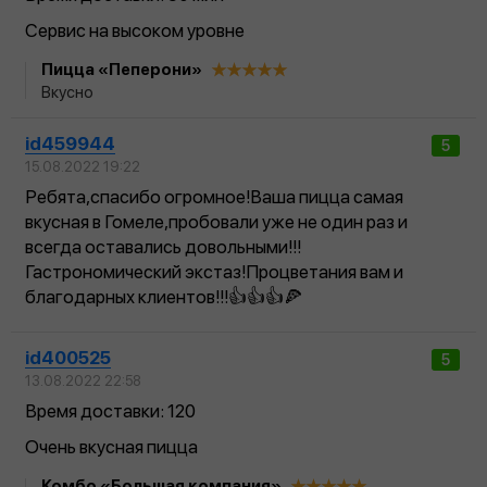
Сервис на высоком уровне
Пицца «Пеперони»
Вкусно
id459944
5
15.08.2022 19:22
Ребята,спасибо огромное!Ваша пицца самая
вкусная в Гомеле,пробовали уже не один раз и
всегда оставались довольными!!!
Гастрономический экстаз!Процветания вам и
благодарных клиентов!!!👍👍👍🍕
id400525
5
13.08.2022 22:58
Время доставки: 120
Очень вкусная пицца
Комбо «Большая компания»