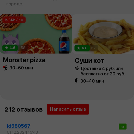
городе.
СКИДКА
4.6
158
4.8
67
Monster pizza
Суши кот
30−60 мин
Доставка 4 руб. или
бесплатно от 20 руб.
30−40 мин
212 отзывов
Написать отзыв
id580567
5
01.12.2024 15:43