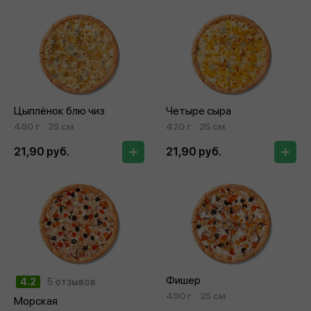
Цыплёнок блю чиз
Четыре сыра
480 г
25 см
420 г
25 см
21,90 руб.
21,90 руб.
Фишер
4.2
5 отзывов
490 г
25 см
Морская