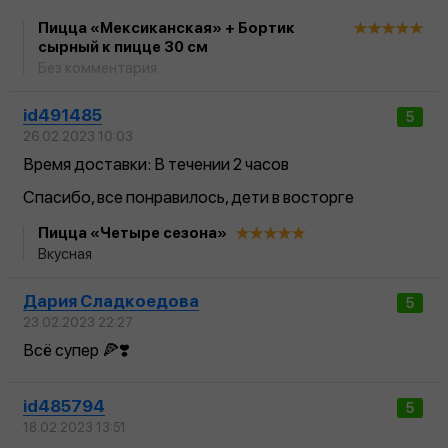
Пицца «Мексиканская» + Бортик
сырный к пицце 30 см
Без комментария
id491485
5
26.02.2023 10:03
Время доставки: В течении 2 часов
Спасибо, все понравилось, дети в восторге
Пицца «Четыре сезона»
Вкусная
Дария Сладкоедова
5
23.02.2023 22:27
Всё супер 🍕❣️
id485794
5
18.02.2023 13:51