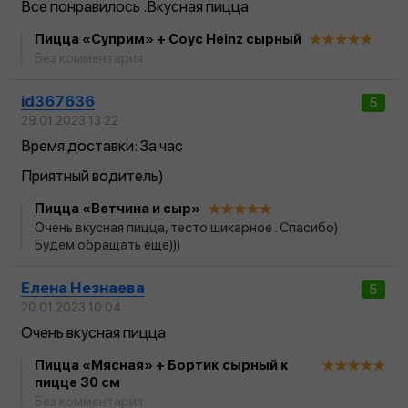
Все понравилось .Вкусная пицца
Пицца «Суприм» + Соус Heinz сырный
Без комментария
id367636
5
29.01.2023 13:22
Время доставки: За час
Приятный водитель)
Пицца «Ветчина и сыр»
Очень вкусная пицца, тесто шикарное . Спасибо)
Будем обращать ещё)))
Елена Незнаева
5
20.01.2023 10:04
Очень вкусная пицца
Пицца «Мясная» + Бортик сырный к
пицце 30 см
Без комментария