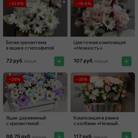
−22.6%
−16.4%
Белая хризантема
Цветочная композиция
в ящике с гипсофилой
«Нежность»
72 руб.
107 руб.
93 руб.
128 руб.
−29%
−25%
Ящик деревянный
Композиция в рамке
с хризантемой
с колбами «Нежный
«Радужный»
поцелуй»
88,75 руб.
117 руб.
125 руб.
156 руб.