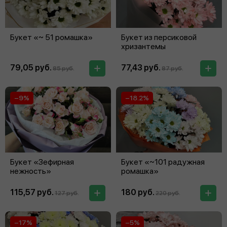
Букет «~ 51 ромашка»
Букет из персиковой
хризантемы
79,05 руб.
77,43 руб.
85 руб.
87 руб.
−9%
−18.2%
Букет «Зефирная
Букет «~101 радужная
нежность»
ромашка»
115,57 руб.
180 руб.
127 руб.
220 руб.
−17%
−5%