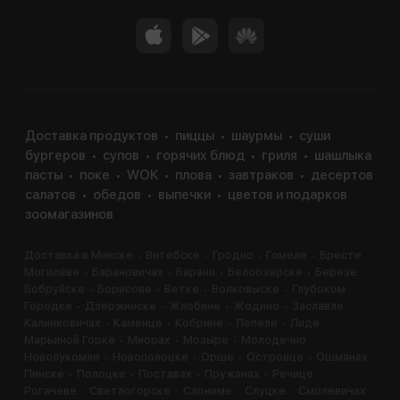
Доставка продуктов
пиццы
шаурмы
суши
бургеров
супов
горячих блюд
гриля
шашлыка
пасты
поке
WOK
плова
завтраков
десертов
салатов
обедов
выпечки
цветов и подарков
зоомагазинов
Доставка в Минске
Витебске
Гродно
Гомеле
Бресте
Могилёве
Барановичах
Барани
Белоозерске
Березе
Бобруйске
Борисове
Ветке
Волковыске
Глубоком
Городке
Дзержинске
Жлобине
Жодино
Заславле
Калинковичах
Каменце
Кобрине
Лепеле
Лиде
Марьиной Горке
Миорах
Мозыре
Молодечно
Новолукомле
Новополоцке
Орше
Островце
Ошмянах
Пинске
Полоцке
Поставах
Пружанах
Речице
Рогачеве
Светлогорске
Слониме
Слуцке
Смолевичах