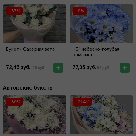
−37%
−9%
Букет «Сахарная вата»
~51 небесно-голубая
ромашка
72,45 руб.
77,35 руб.
115 руб.
85 руб.
Авторские букеты
−30%
−21.4%