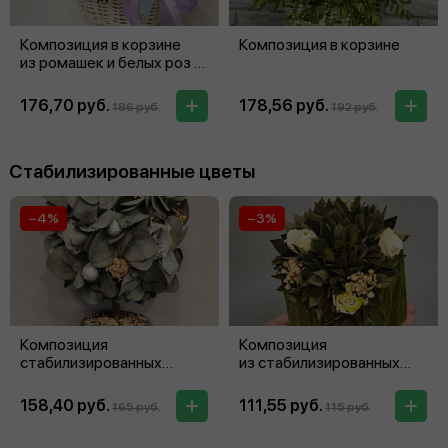
Композиция в корзине
Композиция в корзине
из ромашек и белых роз с
дополнением гвоздики
и фисташки
176,70 руб.
178,56 руб.
186 руб.
192 руб.
Стабилизированные цветы
−4%
−3%
Композиция
Композиция
стабилизированных
из стабилизированных
цветов
цветов
158,40 руб.
111,55 руб.
165 руб.
115 руб.