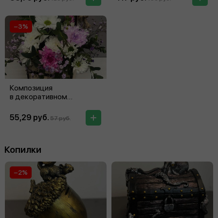
−3%
Композиция
в декоративном
ящике из фанеры
55,29 руб.
57 руб.
Копилки
−2%