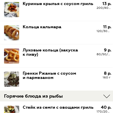
Куриные крылья с соусом гриль
13 р.
200/40/30 г
Кольца кальмара
11 р.
120/30/5 г
Луковые кольца (закуска
9 р.
к пиву)
80/50/6 г
Гренки Ржаные с соусом
8 р.
и пармезаном
160 г
Горячие блюда из рыбы
Стейк из семги с овощами гриль
40 р.
170/200/40 г