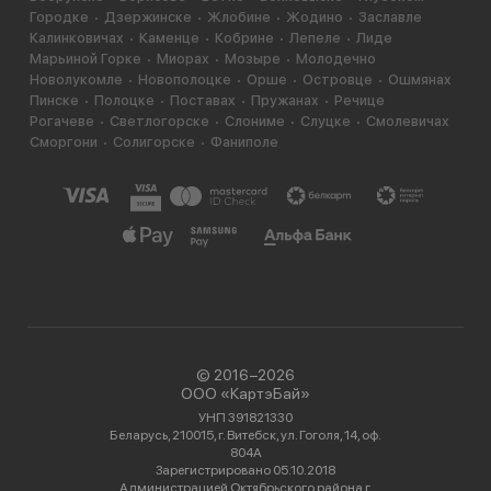
Городке
Дзержинске
Жлобине
Жодино
Заславле
Калинковичах
Каменце
Кобрине
Лепеле
Лиде
Марьиной Горке
Миорах
Мозыре
Молодечно
Новолукомле
Новополоцке
Орше
Островце
Ошмянах
Пинске
Полоцке
Поставах
Пружанах
Речице
Рогачеве
Светлогорске
Слониме
Слуцке
Смолевичах
Сморгони
Солигорске
Фаниполе
© 2016−2026
ООО «КартэБай»
УНП 391821330
Беларусь, 210015, г. Витебск, ул. Гоголя, 14, оф.
804А
Зарегистрировано 05.10.2018
Администрацией Октябрьского района г.