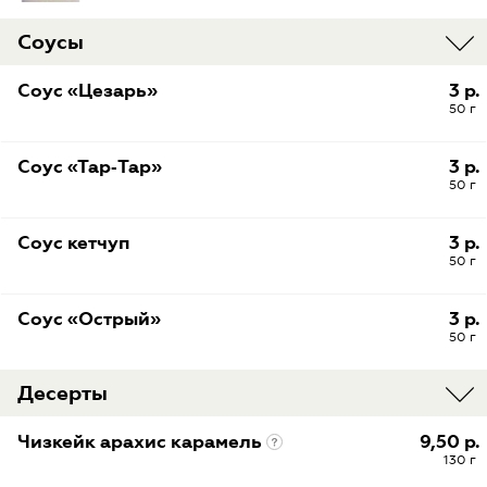
Соусы
Соус «Цезарь»
3 р.
50 г
Соус «Тар‑Тар»
3 р.
50 г
Соус кетчуп
3 р.
50 г
Соус «Острый»
3 р.
50 г
Десерты
Чизкейк арахис карамель
9,50 р.
130 г