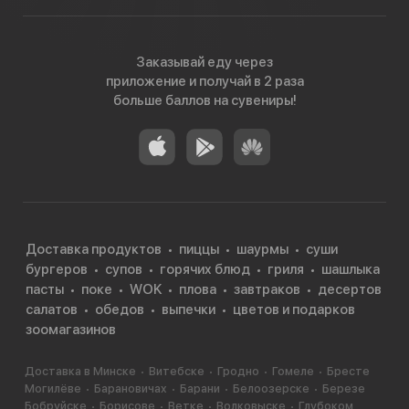
Заказывай еду через
приложение и получай в 2 раза
больше баллов на сувениры!
Доставка продуктов
пиццы
шаурмы
суши
бургеров
супов
горячих блюд
гриля
шашлыка
пасты
поке
WOK
плова
завтраков
десертов
салатов
обедов
выпечки
цветов и подарков
зоомагазинов
Доставка в Минске
Витебске
Гродно
Гомеле
Бресте
Могилёве
Барановичах
Барани
Белоозерске
Березе
Бобруйске
Борисове
Ветке
Волковыске
Глубоком