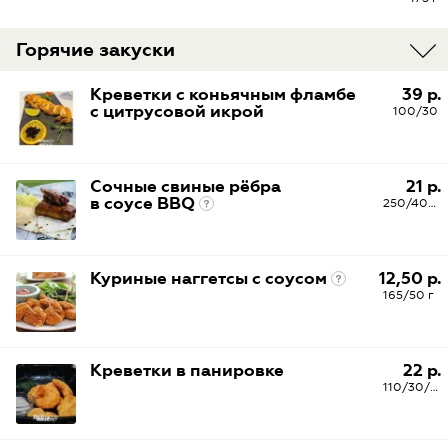
Горячие закуски
Креветки с коньячным фламбе
39 р.
с цитрусовой икрой
100/30
Сочные свиные рёбра
21 р.
в соусе BBQ
250/40/30 г
Куриные наггетсы с соусом
12,50 р.
165/50 г
Креветки в панировке
22 р.
110/30/5 г