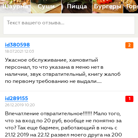
Шаурма
Суши
Пицца
Бургеры
Гор
id380598
2
18.07.2021 12:03
Ужасное обслуживание, хамовитый
персонал, то что указана в меню нет в
наличии, звук отвратительный, книгу жалоб
по первому требованию не выдали....
id289155
1
26.12.2019 10:20
Впечатление отвратительное!!!!!! Мало того,
что за вход по 20 руб, вообще не понятно за
что? Так еще бармен, работающий в ночь с
21.12 2019 на 22.12 развел моего друга на 200