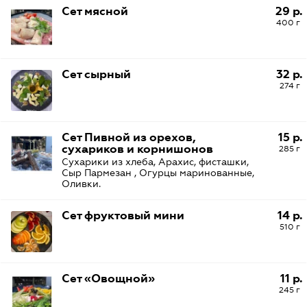
Сет мясной
29 р.
400 г
Сет сырный
32 р.
274 г
Сет Пивной из орехов,
15 р.
сухариков и корнишонов
285 г
Сухарики из хлеба, Арахис, фисташки,
Сыр Пармезан , Огурцы маринованные,
Оливки.
Сет фруктовый мини
14 р.
510 г
Сет «Овощной»
11 р.
245 г