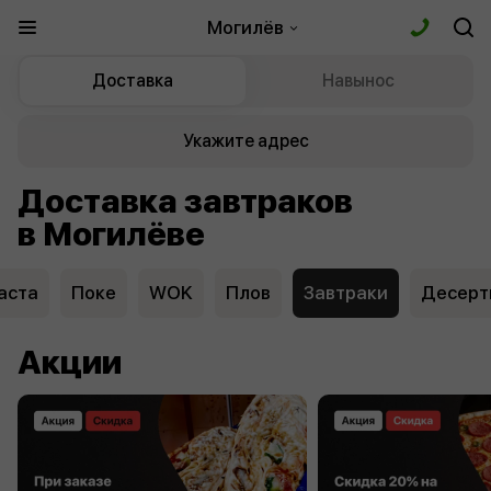
Могилёв
Доставка
Навынос
Укажите адрес
Доставка завтраков
в Могилёве
аста
Поке
WOK
Плов
Завтраки
Десерт
Акции