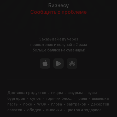
Бизнесу
Сообщить о проблеме
Заказывай еду через
приложение и получай в 2 раза
больше баллов на сувениры!
Доставка продуктов
пиццы
шаурмы
суши
бургеров
супов
горячих блюд
гриля
шашлыка
пасты
поке
WOK
плова
завтраков
десертов
салатов
обедов
выпечки
цветов и подарков