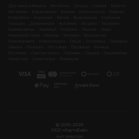
Доставка в Минске
Витебске
Гродно
Гомеле
Бресте
Могилёве
Барановичах
Барани
Белоозерске
Березе
Бобруйске
Борисове
Ветке
Волковыске
Глубоком
Городке
Дзержинске
Жлобине
Жодино
Заславле
Калинковичах
Каменце
Кобрине
Лепеле
Лиде
Марьиной Горке
Миорах
Мозыре
Молодечно
Новолукомле
Новополоцке
Орше
Островце
Ошмянах
Пинске
Полоцке
Поставах
Пружанах
Речице
Рогачеве
Светлогорске
Слониме
Слуцке
Смолевичах
Сморгони
Солигорске
Фаниполе
© 2016−2026
ООО «КартэБай»
УНП 391821330