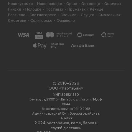
Новолукомле
Новополоцке
Орше
Островце
Ошмянах
Пинске
Полоцке
Поставах
Пружанах
Речице
Рогачеве
Светлогорске
Слониме
Слуцке
Смолевичах
Сморгони
Солигорске
Фаниполе
© 2016−2026
ООО «КартэБай»
УНП 391821330
Беларусь, 210015, г. Витебск, ул. Гоголя, 14, оф.
804А
Зарегистрировано 05.10.2018
Администрацией Октябрьского района г.
Витебск
2 024 ресторанов, кафе, баров и
служб доставки