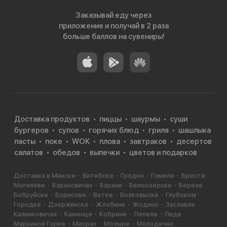
Заказывай еду через
приложение и получай в 2 раза
больше баллов на сувениры!
Доставка продуктов
пиццы
шаурмы
суши
бургеров
супов
горячих блюд
гриля
шашлыка
пасты
поке
WOK
плова
завтраков
десертов
салатов
обедов
выпечки
цветов и подарков
Доставка в Минске
Витебске
Гродно
Гомеле
Бресте
Могилёве
Барановичах
Барани
Белоозерске
Березе
Бобруйске
Борисове
Ветке
Волковыске
Глубоком
Городке
Дзержинске
Жлобине
Жодино
Заславле
Калинковичах
Каменце
Кобрине
Лепеле
Лиде
Марьиной Горке
Миорах
Мозыре
Молодечно