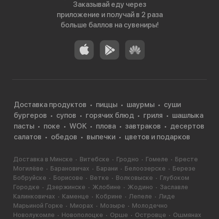
Заказывай еду через
приложение и получай в 2 раза
больше баллов на сувениры!
Доставка продуктов
пиццы
шаурмы
суши
бургеров
супов
горячих блюд
гриля
шашлыка
пасты
поке
WOK
плова
завтраков
десертов
салатов
обедов
выпечки
цветов и подарков
Доставка в Минске
Витебске
Гродно
Гомеле
Бресте
Могилёве
Барановичах
Барани
Белоозерске
Березе
Бобруйске
Борисове
Ветке
Волковыске
Глубоком
Городке
Дзержинске
Жлобине
Жодино
Заславле
Калинковичах
Каменце
Кобрине
Лепеле
Лиде
Марьиной Горке
Миорах
Мозыре
Молодечно
Новолукомле
Новополоцке
Орше
Островце
Ошмянах