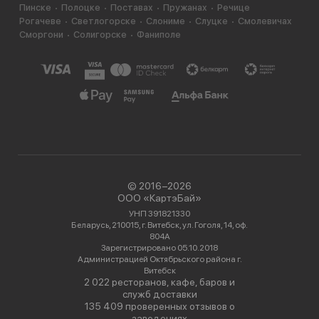
Пинске
Полоцке
Поставах
Пружанах
Речице
Рогачеве
Светлогорске
Слониме
Слуцке
Смолевичах
Сморгони
Солигорске
Фаниполе
© 2016−2026
ООО «КартэБай»
УНП 391821330
Беларусь, 210015, г. Витебск, ул. Гоголя, 14, оф.
804А
Зарегистрировано 05.10.2018
Администрацией Октябрьского района г.
Витебск
2 022 ресторанов, кафе, баров и
служб доставки
135 409 проверенных отзывов о
заведениях