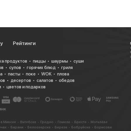
су
Рейтинги
ка продуктов
пиццы
шаурмы
суши
ов
супов
горячих блюд
гриля
а
пасты
поке
WOK
плова
ков
десертов
салатов
обедов
и
цветов и подарков
 в Минске
Витебске
Гродно
Гомеле
Бресте
Могилёве
ичах
Барани
Белоозерске
Березе
Бобруйске
Борисове