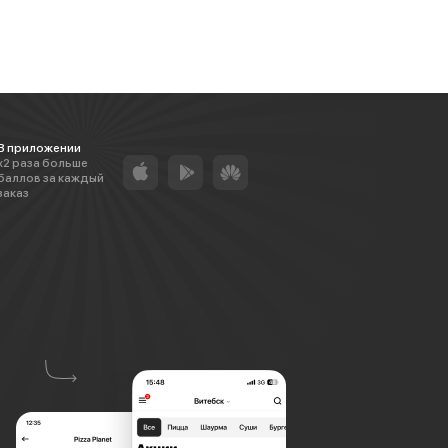
В приложении
х2 раза больше
баллов за каждый
заказ