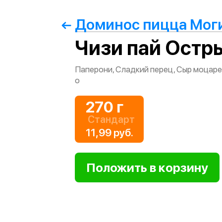
Доминос пицца Мог
Чизи пай Остр
Паперони, Сладкий перец, Сыр моцаре
о
270 г
Стандарт
11,99 руб.