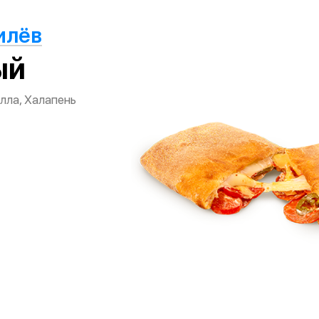
илёв
ый
лла, Халапень