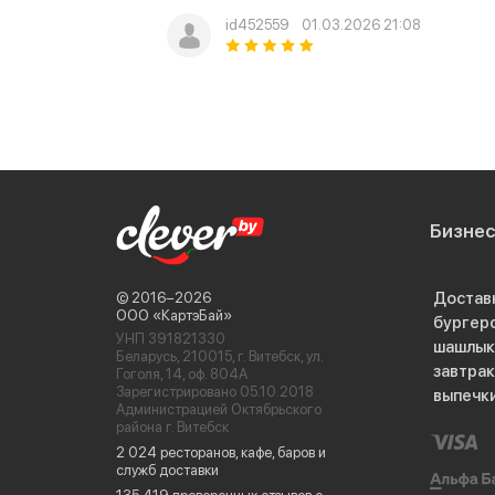
id452559
01.03.2026 21:08
Бизне
Достав
© 2016−2026
ООО «КартэБай»
бургер
УНП 391821330
шашлык
Беларусь, 210015, г. Витебск, ул.
завтра
Гоголя, 14, оф. 804А
Зарегистрировано 05.10.2018
выпечк
Администрацией Октябрьского
района г. Витебск
2 024 ресторанов, кафе, баров и
служб доставки