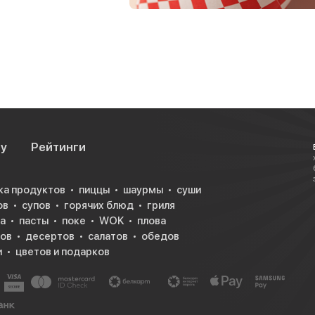
су
Рейтинги
ка продуктов
пиццы
шаурмы
суши
ов
супов
горячих блюд
гриля
а
пасты
поке
WOK
плова
ков
десертов
салатов
обедов
и
цветов и подарков