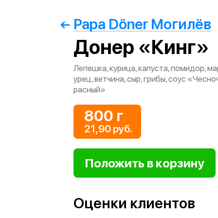
Papa Döner Могилёв
Донер «Кинг»
Лепешка, курица, капуста, помидор, м
урец, ветчина, сыр, грибы, соус «Чесн
расный»
800 г
21,90 руб.
Оценки клиентов