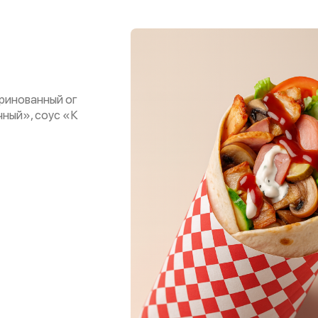
аринованный ог
очный», соус «К