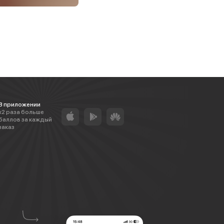
В приложении
х2 раза больше
баллов за каждый
заказ