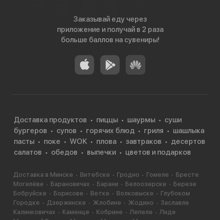
Заказывай еду через
приложение и получай в 2 раза
больше баллов на сувениры!
Доставка продуктов
пиццы
шаурмы
суши
бургеров
супов
горячих блюд
гриля
шашлыка
пасты
поке
WOK
плова
завтраков
десертов
салатов
обедов
выпечки
цветов и подарков
Доставка в Минске
Витебске
Гродно
Гомеле
Бресте
Могилёве
Барановичах
Барани
Белоозерске
Березе
Бобруйске
Борисове
Ветке
Волковыске
Глубоком
Городке
Дзержинске
Жлобине
Жодино
Заславле
Калинковичах
Каменце
Кобрине
Лепеле
Лиде