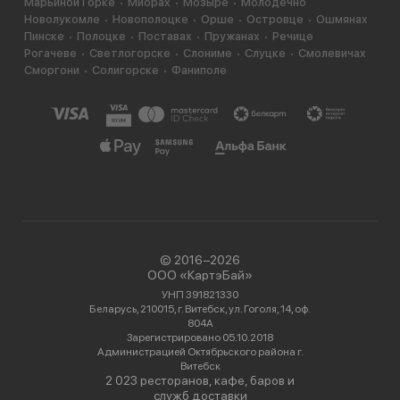
Марьиной Горке
Миорах
Мозыре
Молодечно
Новолукомле
Новополоцке
Орше
Островце
Ошмянах
Пинске
Полоцке
Поставах
Пружанах
Речице
Рогачеве
Светлогорске
Слониме
Слуцке
Смолевичах
Сморгони
Солигорске
Фаниполе
© 2016−2026
ООО «КартэБай»
УНП 391821330
Беларусь, 210015, г. Витебск, ул. Гоголя, 14, оф.
804А
Зарегистрировано 05.10.2018
Администрацией Октябрьского района г.
Витебск
2 023 ресторанов, кафе, баров и
служб доставки