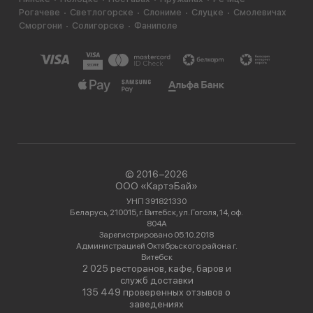
Рогачеве
Светлогорске
Слониме
Слуцке
Смолевичах
Сморгони
Солигорске
Фаниполе
© 2016−2026
ООО «КартэБай»
УНП 391821330
Беларусь, 210015, г. Витебск, ул. Гоголя, 14, оф.
804А
Зарегистрировано 05.10.2018
Администрацией Октябрьского района г.
Витебск
2 025 ресторанов, кафе, баров и
служб доставки
135 449 проверенных отзывов о
заведениях