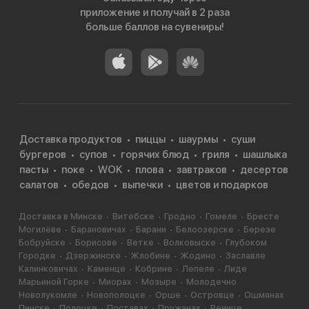
приложение и получай в 2 раза
больше баллов на сувениры!
Доставка продуктов
пиццы
шаурмы
суши
бургеров
супов
горячих блюд
гриля
шашлыка
пасты
поке
WOK
плова
завтраков
десертов
салатов
обедов
выпечки
цветов и подарков
Доставка в Минске
Витебске
Гродно
Гомеле
Бресте
Могилёве
Барановичах
Барани
Белоозерске
Березе
Бобруйске
Борисове
Ветке
Волковыске
Глубоком
Городке
Дзержинске
Жлобине
Жодино
Заславле
Калинковичах
Каменце
Кобрине
Лепеле
Лиде
Марьиной Горке
Миорах
Мозыре
Молодечно
Новолукомле
Новополоцке
Орше
Островце
Ошмянах
Пинске
Полоцке
Поставах
Пружанах
Речице