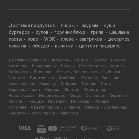
самородков». Вот такая правдивая американская
история.
Стоит отметить, что особую известность наггетсы
Доставка продуктов
пиццы
шаурмы
суши
стали приобретать лишь с 80-х годов прошлого века
бургеров
супов
горячих блюд
гриля
шашлыка
— именно в это время ChickenMcNuggetsпоявились в
пасты
поке
WOK
плова
завтраков
десертов
сети McDonalds.
салатов
обедов
выпечки
цветов и подарков
Как кушать наггетсы? В качестве закуски или как
Доставка в Минске
Витебске
Гродно
Гомеле
Бресте
второе блюдо. А на гарнир хорошо подойдёт
Могилёве
Барановичах
Барани
Белоозерске
Березе
Бобруйске
Борисове
Ветке
Волковыске
Глубоком
овощной салат.
Городке
Дзержинске
Жлобине
Жодино
Заславле
Калинковичах
Каменце
Кобрине
Лепеле
Лиде
Марьиной Горке
Миорах
Мозыре
Молодечно
Новолукомле
Новополоцке
Орше
Островце
Ошмянах
Пинске
Полоцке
Поставах
Пружанах
Речице
Рогачеве
Светлогорске
Слониме
Слуцке
Смолевичах
Сморгони
Солигорске
Фаниполе