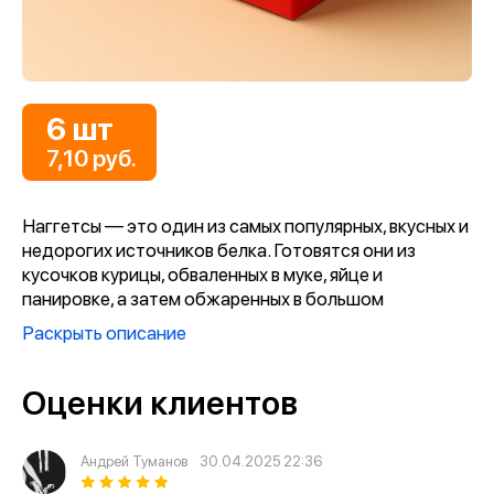
6 шт
7,10 руб.
Наггетсы — это один из самых популярных, вкусных и
недорогих источников белка. Готовятся они из
кусочков курицы, обваленных в муке, яйце и
панировке, а затем обжаренных в большом
количестве масла. Благодаря такому способу
Раскрыть описание
приготовления мясо внутри остаётся сочным, а
внешняя золотистая оболочка-корочка — приятно
Оценки клиентов
хрустящей.
Андрей Туманов
30.04.2025 22:36