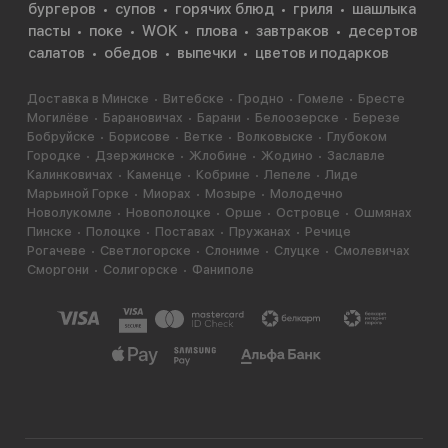
бургеров
супов
горячих блюд
гриля
шашлыка
пасты
поке
WOK
плова
завтраков
десертов
салатов
обедов
выпечки
цветов и подарков
Доставка в Минске
Витебске
Гродно
Гомеле
Бресте
Могилёве
Барановичах
Барани
Белоозерске
Березе
Бобруйске
Борисове
Ветке
Волковыске
Глубоком
Городке
Дзержинске
Жлобине
Жодино
Заславле
Калинковичах
Каменце
Кобрине
Лепеле
Лиде
Марьиной Горке
Миорах
Мозыре
Молодечно
Новолукомле
Новополоцке
Орше
Островце
Ошмянах
Пинске
Полоцке
Поставах
Пружанах
Речице
Рогачеве
Светлогорске
Слониме
Слуцке
Смолевичах
Сморгони
Солигорске
Фаниполе