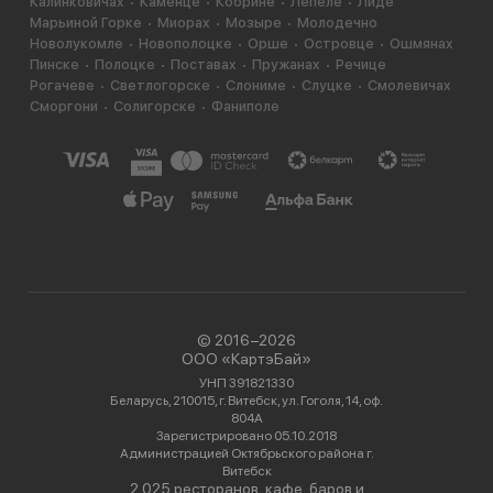
Калинковичах
Каменце
Кобрине
Лепеле
Лиде
Марьиной Горке
Миорах
Мозыре
Молодечно
Новолукомле
Новополоцке
Орше
Островце
Ошмянах
Пинске
Полоцке
Поставах
Пружанах
Речице
Рогачеве
Светлогорске
Слониме
Слуцке
Смолевичах
Сморгони
Солигорске
Фаниполе
© 2016−2026
ООО «КартэБай»
УНП 391821330
Беларусь, 210015, г. Витебск, ул. Гоголя, 14, оф.
804А
Зарегистрировано 05.10.2018
Администрацией Октябрьского района г.
Витебск
2 025 ресторанов, кафе, баров и