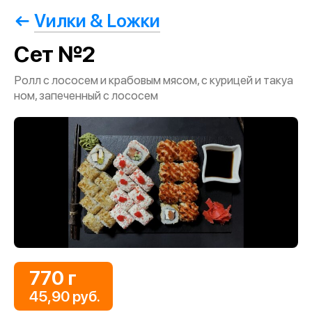
Vилки & Lожки
Сет №2
Ролл с лососем и крабовым мясом, с курицей и такуа
ном, запеченный с лососем
770 г
45,90 руб.