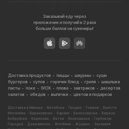
Заказывай еду через
приложение и получай в 2 раза
больше баллов на сувениры!
Доставка продуктов
пиццы
шаурмы
суши
бургеров
супов
горячих блюд
гриля
шашлыка
пасты
поке
WOK
плова
завтраков
десертов
салатов
обедов
выпечки
цветов и подарков
Доставка в Минске
Витебске
Гродно
Гомеле
Бресте
Могилёве
Барановичах
Барани
Белоозерске
Березе
Бобруйске
Борисове
Ветке
Волковыске
Глубоком
Городке
Дзержинске
Жлобине
Жодино
Заславле