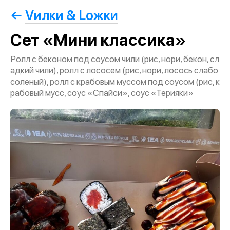
Vилки & Lожки
Сет «Мини классика»
Ролл с беконом под соусом чили (рис, нори, бекон, сл
адкий чили), ролл с лососем (рис, нори, лосось слабо
соленый), ролл с крабовым муссом под соусом (рис, к
рабовый мусс, соус «Спайси», соус «Терияки»