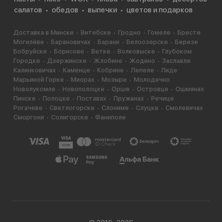
салатов
обедов
выпечки
цветов и подарков
Доставка в Минске
Витебске
Гродно
Гомеле
Бресте
Могилёве
Барановичах
Барани
Белоозерске
Березе
Бобруйске
Борисове
Ветке
Волковыске
Глубоком
Городке
Дзержинске
Жлобине
Жодино
Заславле
Калинковичах
Каменце
Кобрине
Лепеле
Лиде
Марьиной Горке
Миорах
Мозыре
Молодечно
Новолукомле
Новополоцке
Орше
Островце
Ошмянах
Пинске
Полоцке
Поставах
Пружанах
Речице
Рогачеве
Светлогорске
Слониме
Слуцке
Смолевичах
Сморгони
Солигорске
Фаниполе