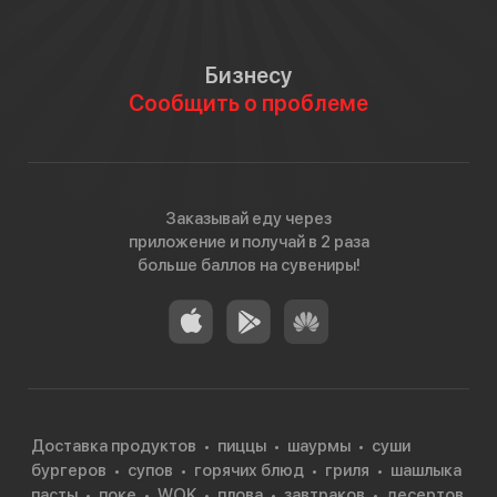
Бизнесу
Сообщить о проблеме
Заказывай еду через
приложение и получай в 2 раза
больше баллов на сувениры!
Доставка продуктов
пиццы
шаурмы
суши
бургеров
супов
горячих блюд
гриля
шашлыка
пасты
поке
WOK
плова
завтраков
десертов