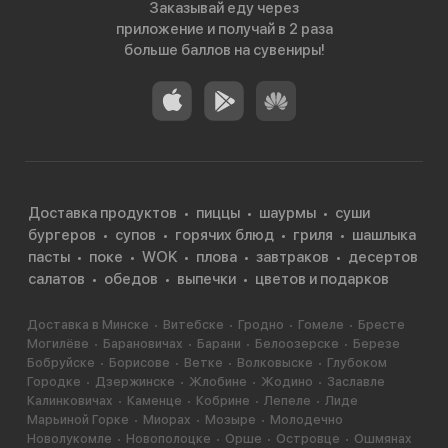
Заказывай еду через
приложение и получай в 2 раза
больше баллов на сувениры!
Доставка продуктов
пиццы
шаурмы
суши
бургеров
супов
горячих блюд
гриля
шашлыка
пасты
поке
WOK
плова
завтраков
десертов
салатов
обедов
выпечки
цветов и подарков
Доставка в Минске
Витебске
Гродно
Гомеле
Бресте
Могилёве
Барановичах
Барани
Белоозерске
Березе
Бобруйске
Борисове
Ветке
Волковыске
Глубоком
Городке
Дзержинске
Жлобине
Жодино
Заславле
Калинковичах
Каменце
Кобрине
Лепеле
Лиде
Марьиной Горке
Миорах
Мозыре
Молодечно
Новолукомле
Новополоцке
Орше
Островце
Ошмянах