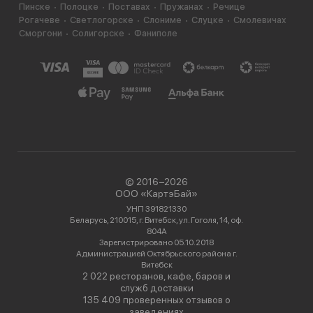
Пинске
Полоцке
Поставах
Пружанах
Речице
Рогачеве
Светлогорске
Слониме
Слуцке
Смолевичах
Сморгони
Солигорске
Фаниполе
© 2016−2026
ООО «КартэБай»
УНП 391821330
Беларусь, 210015, г. Витебск, ул. Гоголя, 14, оф.
804А
Зарегистрировано 05.10.2018
Администрацией Октябрьского района г.
Витебск
2 022 ресторанов, кафе, баров и
служб доставки
135 409 проверенных отзывов о
заведениях