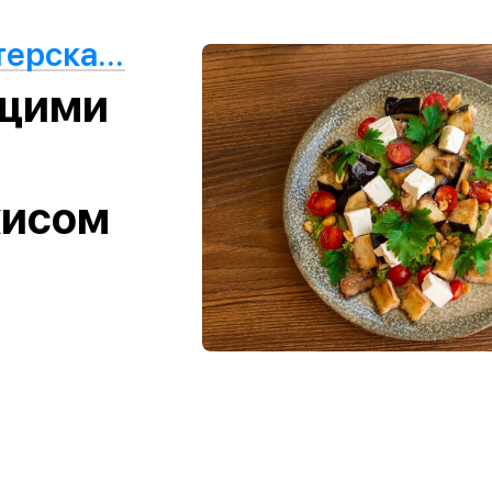
Atelier Culinaire · Мастерская еды
ящими
хисом