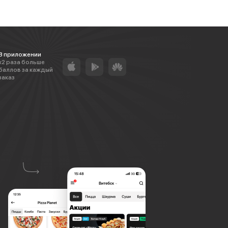
В приложении
х2 раза больше
баллов за каждый
заказ