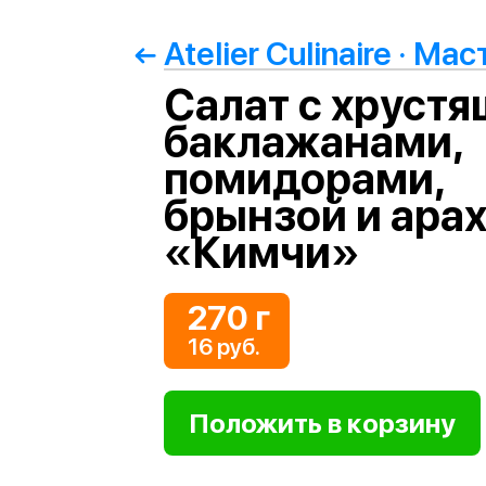
Салат с хруст
баклажанами,
помидорами,
брынзой и ара
«Кимчи»
270 г
16 руб.