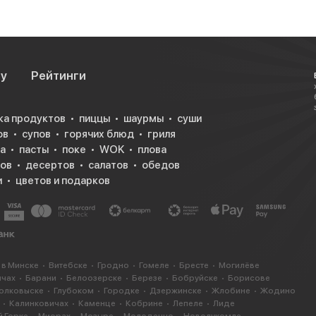
су
Рейтинги
ка продуктов
пиццы
шаурмы
суши
ов
супов
горячих блюд
гриля
а
пасты
поке
WOK
плова
ков
десертов
салатов
обедов
и
цветов и подарков
 в Минске
Витебске
Гродно
Гомеле
Бресте
Могилёве
ичах
Барани
Белоозерске
Березе
Бобруйске
Борисове
олковыске
Глубоком
Городке
Дзержинске
Жлобине
Жодино
Калинковичах
Каменце
Кобрине
Лепеле
Лиде