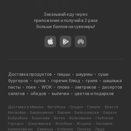
Заказывай еду через
приложение и получай в 2 раза
больше баллов на сувениры!
Доставка продуктов
пиццы
шаурмы
суши
бургеров
супов
горячих блюд
гриля
шашлыка
пасты
поке
WOK
плова
завтраков
десертов
салатов
обедов
выпечки
цветов и подарков
Доставка в Минске
Витебске
Гродно
Гомеле
Бресте
Могилёве
Барановичах
Барани
Белоозерске
Березе
Бобруйске
Борисове
Ветке
Волковыске
Глубоком
Городке
Дзержинске
Жлобине
Жодино
Заславле
Калинковичах
Каменце
Кобрине
Лепеле
Лиде