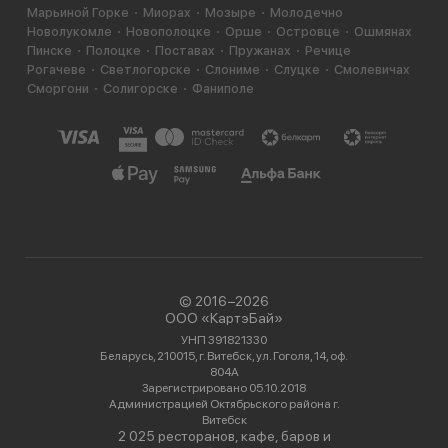
Марьиной Горке
Миорах
Мозыре
Молодечно
Новолукомле
Новополоцке
Орше
Островце
Ошмянах
Пинске
Полоцке
Поставах
Пружанах
Речице
Рогачеве
Светлогорске
Слониме
Слуцке
Смолевичах
Сморгони
Солигорске
Фаниполе
© 2016−2026
ООО «КартэБай»
УНП 391821330
Беларусь, 210015, г. Витебск, ул. Гоголя, 14, оф.
804А
Зарегистрировано 05.10.2018
Администрацией Октябрьского района г.
Витебск
2 025 ресторанов, кафе, баров и