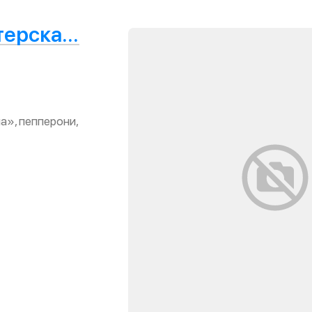
Atelier Culinaire · Мастерская еды
а», пепперони,