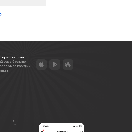
о
В приложении
х2 раза больше
баллов за каждый
заказ