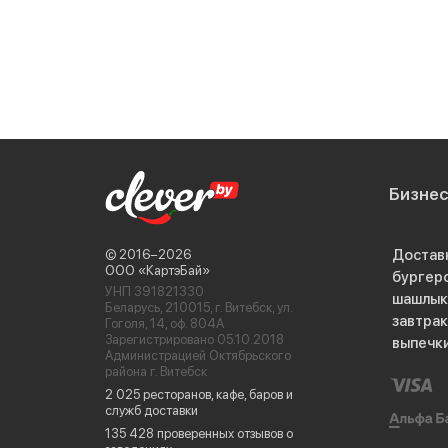
Бизне
Достав
© 2016−2026
ООО «КартэБай»
бургер
УНП 391821330
шашлык
Беларусь, 210015, г. Витебск, ул.
завтра
Гоголя, 14, оф. 804А
Зарегистрировано 05.10.2018
выпечк
Администрацией Октябрьского
района г. Витебск
2 025 ресторанов, кафе, баров и
служб доставки
135 428 проверенных отзывов о