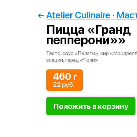
Пицца «Гранд
пепперони»»
Тесто, соус «Пелати», сыр «Моцарелл
специи, перец «Чили»
460 г
22 руб.