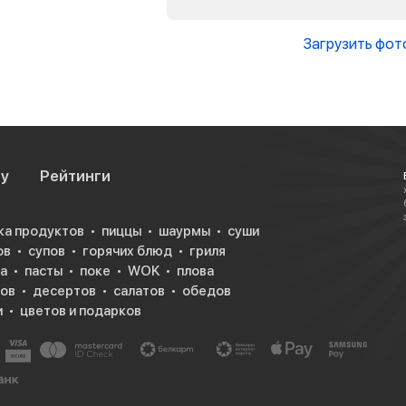
Загрузить фот
су
Рейтинги
ка продуктов
пиццы
шаурмы
суши
ов
супов
горячих блюд
гриля
а
пасты
поке
WOK
плова
ков
десертов
салатов
обедов
и
цветов и подарков