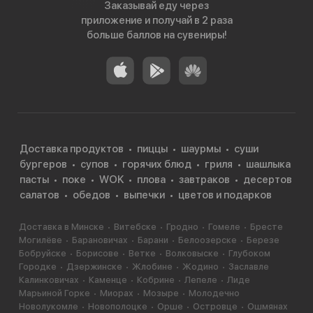
Заказывай еду через
приложение и получай в 2 раза
больше баллов на сувениры!
Доставка продуктов
пиццы
шаурмы
суши
бургеров
супов
горячих блюд
гриля
шашлыка
пасты
поке
WOK
плова
завтраков
десертов
салатов
обедов
выпечки
цветов и подарков
Доставка в Минске
Витебске
Гродно
Гомеле
Бресте
Могилёве
Барановичах
Барани
Белоозерске
Березе
Бобруйске
Борисове
Ветке
Волковыске
Глубоком
Городке
Дзержинске
Жлобине
Жодино
Заславле
Калинковичах
Каменце
Кобрине
Лепеле
Лиде
Марьиной Горке
Миорах
Мозыре
Молодечно
Новолукомле
Новополоцке
Орше
Островце
Ошмянах