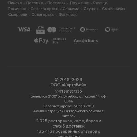
Пинске
Полоцке
Поставах
Пружанах
Речице
Рогачеве
Светлогорске
Слониме
Слуцке
Смолевичах
Сморгони
Солигорске
Фаниполе
© 2016−2026
ООО «КартэБай»
УНП 391821330
Беларусь, 210015, г. Витебск, ул. Гоголя, 14, оф.
804А
Зарегистрировано 05.10.2018
Администрацией Октябрьского района г.
Витебск
2 025 ресторанов, кафе, баров и
служб доставки
135 413 проверенных отзывов о
заведениях