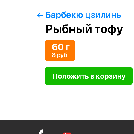
Барбекю цзилинь
Рыбный тофу
60 г
8 руб.