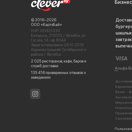
Бизне
Достав
© 2016−2026
ООО «КартэБай»
бургер
УНП 391821330
шашлык
Беларусь, 210015, г. Витебск, ул.
завтра
Гоголя, 14, оф. 804А
Зарегистрировано 05.10.2018
выпечк
Администрацией Октябрьского
района г. Витебск
2 025 ресторанов, кафе, баров и
служб доставки
135 416 проверенных отзывов о
заведениях
Доставка
Баранов
Ветке
В
Заславле
Марьиной
Новопол
Пружана
Смолеви
Пользова