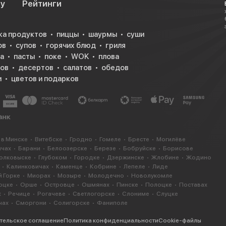
су
Рейтинги
ка продуктов
пиццы
шаурмы
суши
ов
супов
горячих блюд
гриля
а
пасты
поке
WOK
плова
ков
десертов
салатов
обедов
и
цветов и подарков
 в Минске
Витебске
Гродно
Гомеле
Бресте
Могилёве
ичах
Барани
Белоозерске
Березе
Бобруйске
Борисове
олковыске
Глубоком
Городке
Дзержинске
Жлобине
Жодино
Калинковичах
Каменце
Кобрине
Лепеле
Лиде
 Горке
Миорах
Мозыре
Молодечно
Новолукомле
оцке
Орше
Островце
Ошмянах
Пинске
Полоцке
Поставах
х
Речице
Рогачеве
Светлогорске
Слониме
Слуцке
чах
Сморгони
Солигорске
Фаниполе
тельское соглашение
Политика конфиденциальности
Cookie-файлы