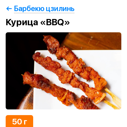
Барбекю цзилинь
Курица «BBQ»
50 г