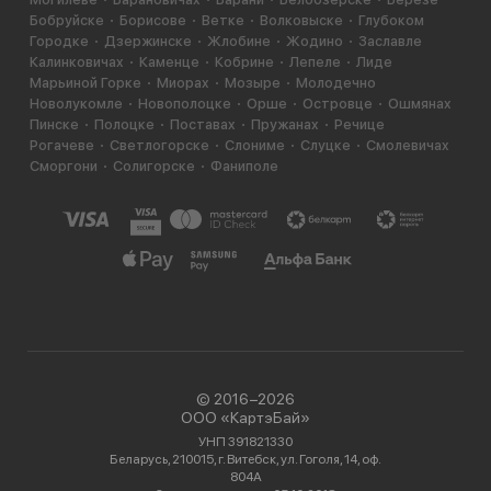
Бобруйске
Борисове
Ветке
Волковыске
Глубоком
Городке
Дзержинске
Жлобине
Жодино
Заславле
Калинковичах
Каменце
Кобрине
Лепеле
Лиде
Марьиной Горке
Миорах
Мозыре
Молодечно
Новолукомле
Новополоцке
Орше
Островце
Ошмянах
Пинске
Полоцке
Поставах
Пружанах
Речице
Рогачеве
Светлогорске
Слониме
Слуцке
Смолевичах
Сморгони
Солигорске
Фаниполе
© 2016−2026
ООО «КартэБай»
УНП 391821330
Беларусь, 210015, г. Витебск, ул. Гоголя, 14, оф.
804А