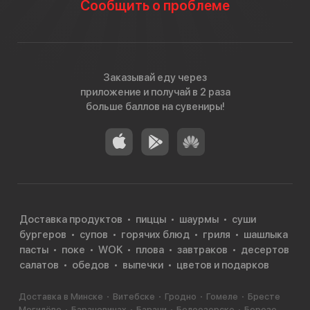
Сообщить о проблеме
Заказывай еду через
приложение и получай в 2 раза
больше баллов на сувениры!
Доставка продуктов
пиццы
шаурмы
суши
бургеров
супов
горячих блюд
гриля
шашлыка
пасты
поке
WOK
плова
завтраков
десертов
салатов
обедов
выпечки
цветов и подарков
Доставка в Минске
Витебске
Гродно
Гомеле
Бресте
Могилёве
Барановичах
Барани
Белоозерске
Березе