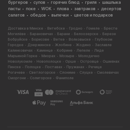
бургеров
супов
горячих блюд
гриля
шашлыка
пасты
поке
WOK
плова
завтраков
десертов
салатов
обедов
выпечки
цветов и подарков
Доставка в Минске
Витебске
Гродно
Гомеле
Бресте
Могилёве
Барановичах
Барани
Белоозерске
Березе
Бобруйске
Борисове
Ветке
Волковыске
Глубоком
Городке
Дзержинске
Жлобине
Жодино
Заславле
Калинковичах
Каменце
Кобрине
Лепеле
Лиде
Марьиной Горке
Миорах
Мозыре
Молодечно
Новолукомле
Новополоцке
Орше
Островце
Ошмянах
Пинске
Полоцке
Поставах
Пружанах
Речице
Рогачеве
Светлогорске
Слониме
Слуцке
Смолевичах
Сморгони
Солигорске
Фаниполе