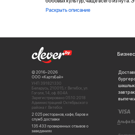
бобовых культур, чаще всего из нута. Э
кушать их можно всем: вегетарианцам 
Раскрыть описание
кто соблюдает пост, и просто тем, кт
и полезно поесть. Кстати, во всём ми
нередко именуют «вегетарианской ша
содержащей просто огромное количес
Бизне
Достав
© 2016−2026
ООО «КартэБай»
бургер
УНП 391821330
шашлык
Беларусь, 210015, г. Витебск, ул.
завтра
Гоголя, 14, оф. 804А
Зарегистрировано 05.10.2018
выпечк
Администрацией Октябрьского
района г. Витебск
2 025 ресторанов, кафе, баров и
служб доставки
Кроме бобовых, в фалафеле содержит
135 433 проверенных отзывов о
пряностей, мелкой зелени, которые п
заведениях