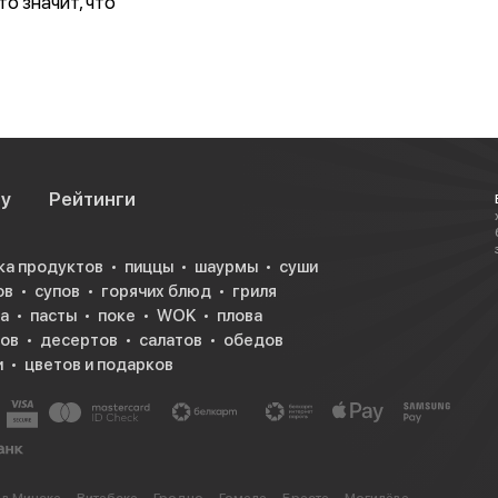
то значит, что
и веганам, тем,
о любит вкусно
ре фалафель
урмой»,
тво белка.
су
Рейтинги
ка продуктов
пиццы
шаурмы
суши
ов
супов
горячих блюд
гриля
а
пасты
поке
WOK
плова
ков
десертов
салатов
обедов
и
цветов и подарков
ся много
ридают цвет