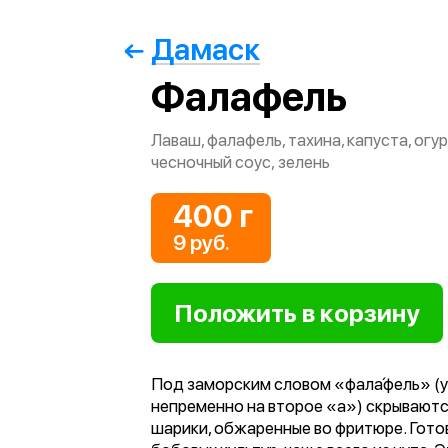
Дамаск
Фалафель
Лаваш, фалафель, тахина, капуста, огу
чесночный соус, зелень
400 г
9 руб.
Под заморским словом «фала́фель» (
непременно на второе «а») скрывают
шарики, обжаренные во фритюре. Готов