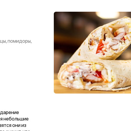
рцы, помидоры,
ударение
ся небольшие
ятся они из