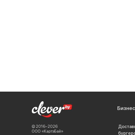
Бизне
Достав
© 2016−2026
ООО «КартэБай»
бургер