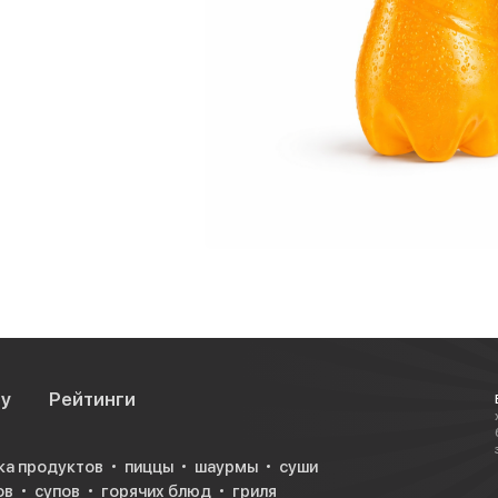
су
Рейтинги
ка продуктов
пиццы
шаурмы
суши
ов
супов
горячих блюд
гриля