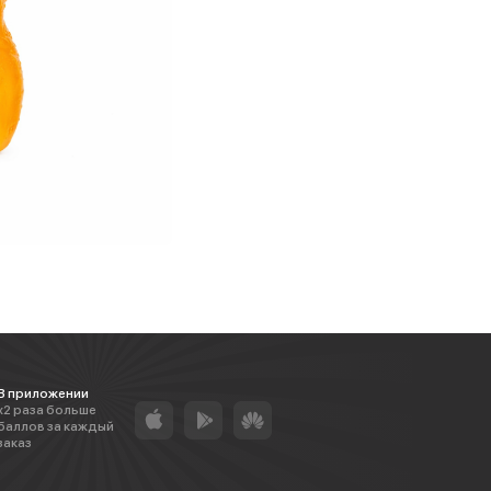
В приложении
х2 раза больше
баллов за каждый
заказ