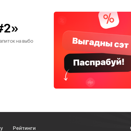
#2»
апиток на выбо
су
Рейтинги