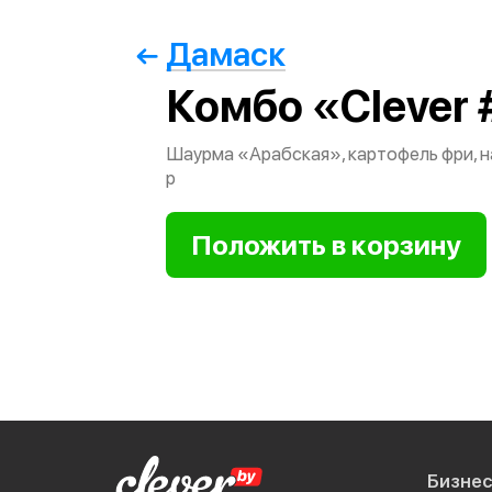
Дамаск
Комбо «Clever 
Шаурма «Арабская», картофель фри, н
р
Бизне