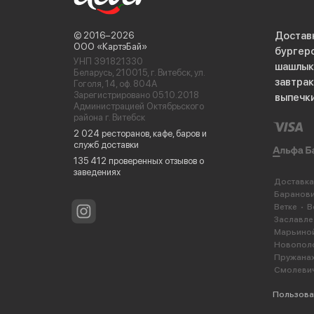
Достав
© 2016−2026
ООО «КартэБай»
бургер
УНП 391821330
шашлык
Беларусь, 210015, г. Витебск, ул.
завтра
Гоголя, 14, оф. 804А
Зарегистрировано 05.10.2018
выпечк
Администрацией Октябрьского
района г. Витебск
2 024 ресторанов, кафе, баров и
служб доставки
135 412 проверенных отзывов о
заведениях
Доставка
Баранов
Ветке
В
Заславле
Марьиной
Новопол
Пружана
Смолеви
Пользова