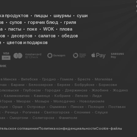
ка продуктов
пиццы
шаурмы
суши
ов
супов
горячих блюд
гриля
а
пасты
поке
WOK
плова
ков
десертов
салатов
обедов
и
цветов и подарков
 в Минске
Витебске
Гродно
Гомеле
Бресте
Могилёве
ичах
Барани
Белоозерске
Березе
Бобруйске
Борисове
олковыске
Глубоком
Городке
Дзержинске
Жлобине
Жодино
Калинковичах
Каменце
Кобрине
Лепеле
Лиде
 Горке
Миорах
Мозыре
Молодечно
Новолукомле
оцке
Орше
Островце
Ошмянах
Пинске
Полоцке
Поставах
х
Речице
Рогачеве
Светлогорске
Слониме
Слуцке
чах
Сморгони
Солигорске
Фаниполе
тельское соглашение
Политика конфиденциальности
Cookie-файлы