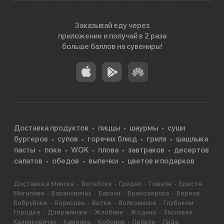
Заказывай еду через
приложение и получай в 2 раза
больше баллов на сувениры!
Доставка продуктов
пиццы
шаурмы
суши
бургеров
супов
горячих блюд
гриля
шашлыка
пасты
поке
WOK
плова
завтраков
десертов
салатов
обедов
выпечки
цветов и подарков
Доставка в Минске
Витебске
Гродно
Гомеле
Бресте
Могилёве
Барановичах
Барани
Белоозерске
Березе
Бобруйске
Борисове
Ветке
Волковыске
Глубоком
Городке
Дзержинске
Жлобине
Жодино
Заславле
Калинковичах
Каменце
Кобрине
Лепеле
Лиде