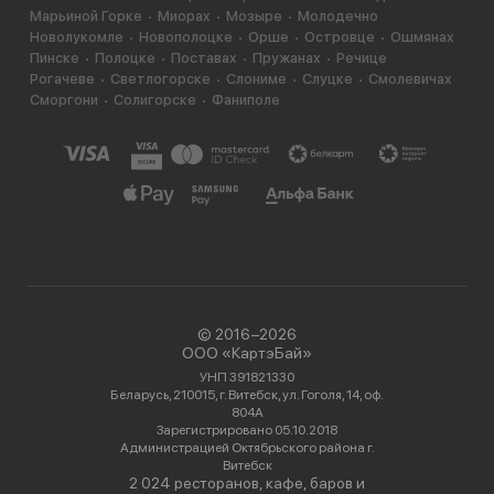
Марьиной Горке
Миорах
Мозыре
Молодечно
Новолукомле
Новополоцке
Орше
Островце
Ошмянах
Пинске
Полоцке
Поставах
Пружанах
Речице
Рогачеве
Светлогорске
Слониме
Слуцке
Смолевичах
Сморгони
Солигорске
Фаниполе
© 2016−2026
ООО «КартэБай»
УНП 391821330
Беларусь, 210015, г. Витебск, ул. Гоголя, 14, оф.
804А
Зарегистрировано 05.10.2018
Администрацией Октябрьского района г.
Витебск
2 024 ресторанов, кафе, баров и