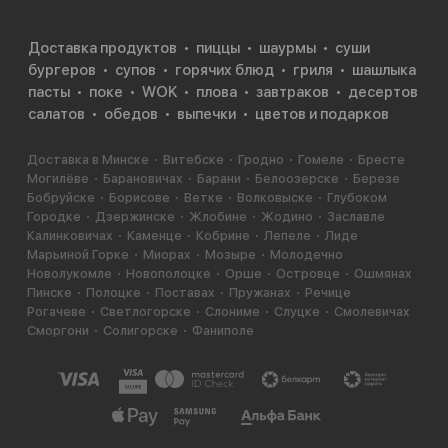
Доставка продуктов
пиццы
шаурмы
суши
бургеров
супов
горячих блюд
гриля
шашлыка
пасты
поке
WOK
плова
завтраков
десертов
салатов
обедов
выпечки
цветов и подарков
Доставка в Минске
Витебске
Гродно
Гомеле
Бресте
Могилёве
Барановичах
Барани
Белоозерске
Березе
Бобруйске
Борисове
Ветке
Волковыске
Глубоком
Городке
Дзержинске
Жлобине
Жодино
Заславле
Калинковичах
Каменце
Кобрине
Лепеле
Лиде
Марьиной Горке
Миорах
Мозыре
Молодечно
Новолукомле
Новополоцке
Орше
Островце
Ошмянах
Пинске
Полоцке
Поставах
Пружанах
Речице
Рогачеве
Светлогорске
Слониме
Слуцке
Смолевичах
Сморгони
Солигорске
Фаниполе