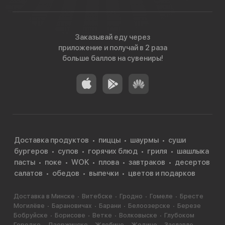
Заказывай еду через
приложение и получай в 2 раза
больше баллов на сувениры!
Доставка продуктов
пиццы
шаурмы
суши
бургеров
супов
горячих блюд
гриля
шашлыка
пасты
поке
WOK
плова
завтраков
десертов
салатов
обедов
выпечки
цветов и подарков
Доставка в Минске
Витебске
Гродно
Гомеле
Бресте
Могилёве
Барановичах
Барани
Белоозерске
Березе
Бобруйске
Борисове
Ветке
Волковыске
Глубоком
Городке
Дзержинске
Жлобине
Жодино
Заславле