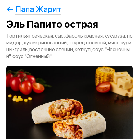
Папа Жарит
Эль Папито острая
Тортилья греческая, сыр, фасоль красная, кукуруза, по
мидор, лук маринованный, огурец соленый, мясо кури
цы-гриль, восточные специи, кетчуп, соус "Чесночны
й", соус "Огненный"