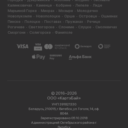
Калинковичах
Каменце
Кобрине
Лепеле
Лиде
Марьиной Горке
Миорах
Мозыре
Молодечно
Новолукомле
Новополоцке
Орше
Островце
Ошмянах
Пинске
Полоцке
Поставах
Пружанах
Речице
Рогачеве
Светлогорске
Слониме
Слуцке
Смолевичах
Сморгони
Солигорске
Фаниполе
© 2016−2026
ООО «КартэБай»
УНП 391821330
Беларусь, 210015, г. Витебск, ул. Гоголя, 14, оф.
804А
Зарегистрировано 05.10.2018
Администрацией Октябрьского района г.
Витебск