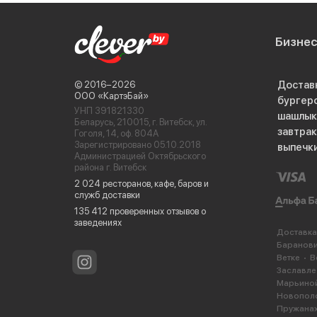
Бизне
Достав
© 2016−2026
ООО «КартэБай»
бургер
УНП 391821330
шашлык
Беларусь, 210015, г. Витебск, ул.
завтра
Гоголя, 14, оф. 804А
Зарегистрировано 05.10.2018
выпечк
Администрацией Октябрьского
района г. Витебск
2 024 ресторанов, кафе, баров и
служб доставки
135 412 проверенных отзывов о
заведениях
Доставка
Баранов
Ветке
В
Заславле
Марьиной
Новопол
Пружана