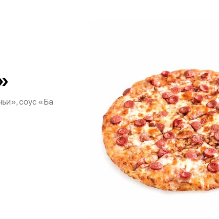
»
ьи», соус «Ба