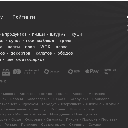
су
Рейтинги
ка продуктов
пиццы
шаурмы
суши
ов
супов
горячих блюд
гриля
а
пасты
поке
WOK
плова
ков
десертов
салатов
обедов
и
цветов и подарков
 в Минске
Витебске
Гродно
Гомеле
Бресте
Могилёве
ичах
Барани
Белоозерске
Березе
Бобруйске
Борисове
олковыске
Глубоком
Городке
Дзержинске
Жлобине
Жодино
Калинковичах
Каменце
Кобрине
Лепеле
Лиде
 Горке
Миорах
Мозыре
Молодечно
Новолукомле
оцке
Орше
Островце
Ошмянах
Пинске
Полоцке
Поставах
х
Речице
Рогачеве
Светлогорске
Слониме
Слуцке