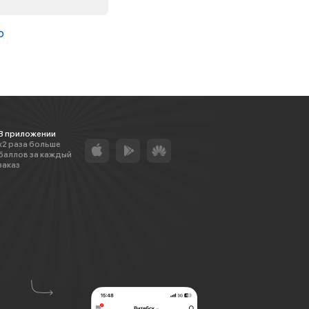
о
В приложении
х2 раза больше
баллов за каждый
заказ