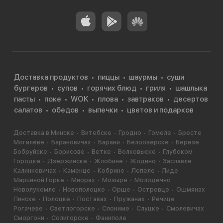
Доставка продуктов
пиццы
шаурмы
суши
бургеров
супов
горячих блюд
гриля
шашлыка
пасты
поке
WOK
плова
завтраков
десертов
салатов
обедов
выпечки
цветов и подарков
Доставка в Минске
Витебске
Гродно
Гомеле
Бресте
Могилёве
Барановичах
Барани
Белоозерске
Березе
Бобруйске
Борисове
Ветке
Волковыске
Глубоком
Городке
Дзержинске
Жлобине
Жодино
Заславле
Калинковичах
Каменце
Кобрине
Лепеле
Лиде
Марьиной Горке
Миорах
Мозыре
Молодечно
Новолукомле
Новополоцке
Орше
Островце
Ошмянах
Пинске
Полоцке
Поставах
Пружанах
Речице
Рогачеве
Светлогорске
Слониме
Слуцке
Смолевичах
Сморгони
Солигорске
Фаниполе