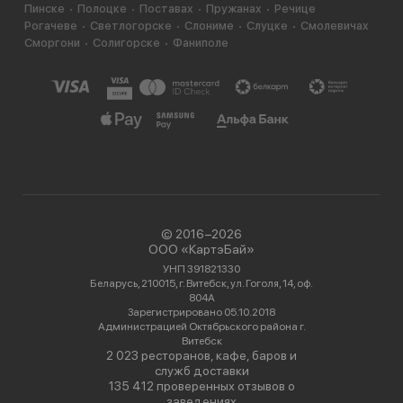
Пинске
Полоцке
Поставах
Пружанах
Речице
Рогачеве
Светлогорске
Слониме
Слуцке
Смолевичах
Сморгони
Солигорске
Фаниполе
© 2016−2026
ООО «КартэБай»
УНП 391821330
Беларусь, 210015, г. Витебск, ул. Гоголя, 14, оф.
804А
Зарегистрировано 05.10.2018
Администрацией Октябрьского района г.
Витебск
2 023 ресторанов, кафе, баров и
служб доставки
135 412 проверенных отзывов о
заведениях