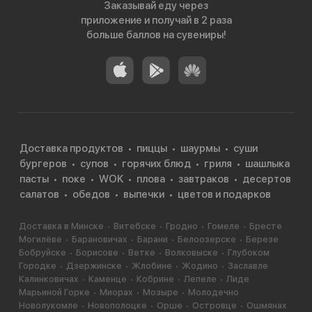
Заказывай еду через
приложение и получай в 2 раза
больше баллов на сувениры!
Доставка продуктов
пиццы
шаурмы
суши
бургеров
супов
горячих блюд
гриля
шашлыка
пасты
поке
WOK
плова
завтраков
десертов
салатов
обедов
выпечки
цветов и подарков
Доставка в Минске
Витебске
Гродно
Гомеле
Бресте
Могилёве
Барановичах
Барани
Белоозерске
Березе
Бобруйске
Борисове
Ветке
Волковыске
Глубоком
Городке
Дзержинске
Жлобине
Жодино
Заславле
Калинковичах
Каменце
Кобрине
Лепеле
Лиде
Марьиной Горке
Миорах
Мозыре
Молодечно
Новолукомле
Новополоцке
Орше
Островце
Ошмянах