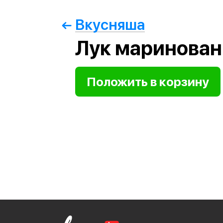
Вкусняша
Лук маринова