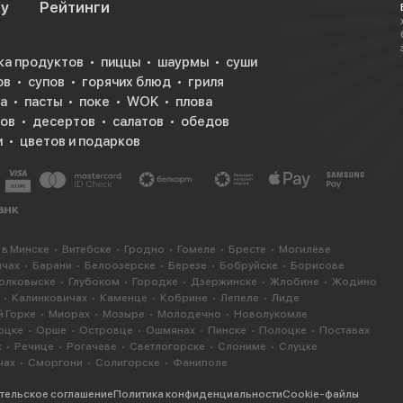
су
Рейтинги
ка продуктов
пиццы
шаурмы
суши
ов
супов
горячих блюд
гриля
а
пасты
поке
WOK
плова
ков
десертов
салатов
обедов
и
цветов и подарков
 в Минске
Витебске
Гродно
Гомеле
Бресте
Могилёве
ичах
Барани
Белоозерске
Березе
Бобруйске
Борисове
олковыске
Глубоком
Городке
Дзержинске
Жлобине
Жодино
Калинковичах
Каменце
Кобрине
Лепеле
Лиде
 Горке
Миорах
Мозыре
Молодечно
Новолукомле
оцке
Орше
Островце
Ошмянах
Пинске
Полоцке
Поставах
х
Речице
Рогачеве
Светлогорске
Слониме
Слуцке
чах
Сморгони
Солигорске
Фаниполе
тельское соглашение
Политика конфиденциальности
Cookie-файлы