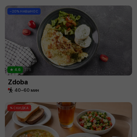
−20% НАВЫНОС
4.6
375
Zdoba
40−60 мин
СКИДКА