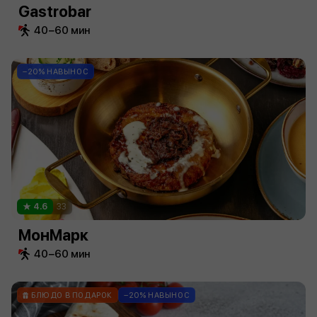
Gastrobar
40−60 мин
−20% НАВЫНОС
4.6
33
МонМарк
40−60 мин
БЛЮДО В ПОДАРОК
−20% НАВЫНОС