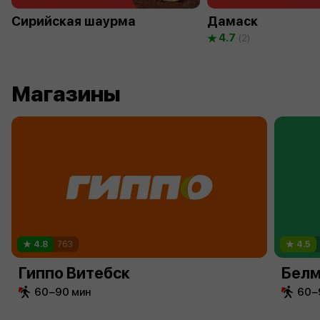
Сирийская шаурма
Дамаск
4.7
(2)
Магазины
4.8
763
4.5
Гиппо Витебск
Белм
60−90 мин
60−