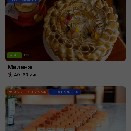
4.5
102
Меланж
40−60 мин
БЛЮДО В ПОДАРОК
−20% НАВЫНОС