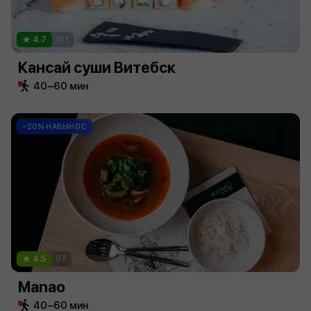
4.7
101
Кансай суши Витебск
40−60 мин
−20% НАВЫНОС
4.5
97
Manao
40−60 мин