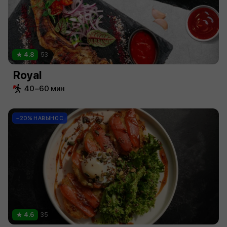
4.8
53
Royal
40−60 мин
−20% НАВЫНОС
4.6
35