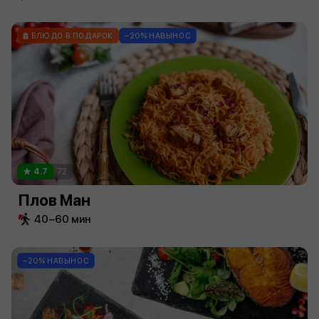
БЛЮДО В ПОДАРОК
−20% НАВЫНОС
4.7
72
Плов Ман
40−60 мин
−20% НАВЫНОС