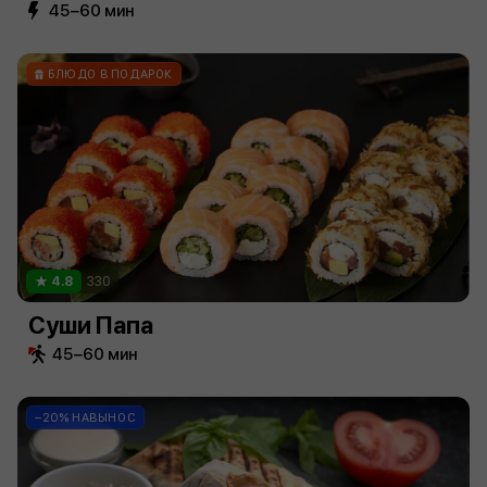
45−60 мин
БЛЮДО В ПОДАРОК
4.8
330
Суши Папа
45−60 мин
−20% НАВЫНОС