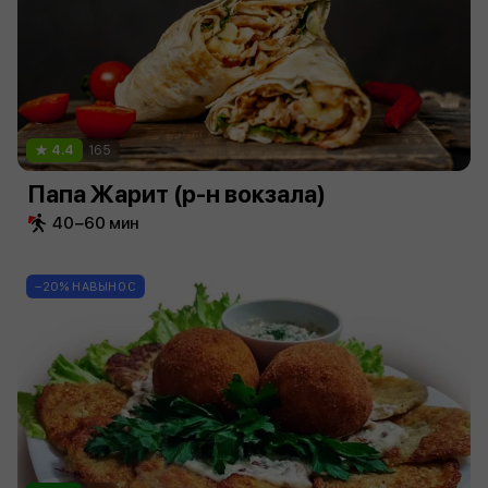
4.4
165
Папа Жарит (р-н вокзала)
40−60 мин
−20% НАВЫНОС