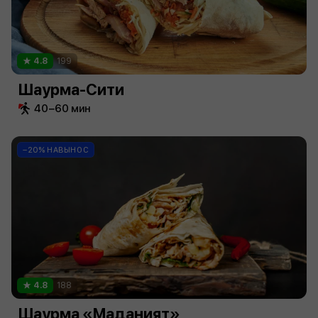
4.8
199
Шаурма-Сити
40−60 мин
−20% НАВЫНОС
4.8
188
Шаурма «Маданият»