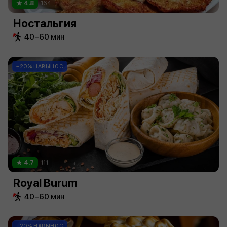
4.8
164
Ностальгия
40−60 мин
−20% НАВЫНОС
4.7
111
Royal Burum
40−60 мин
−20% НАВЫНОС