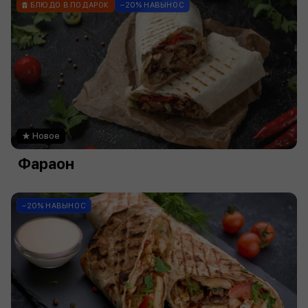
БЛЮДО В ПОДАРОК
−20% НАВЫНОС
Новое
Фараон
−20% НАВЫНОС