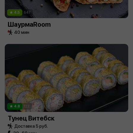
4.5
647
ШаурмаRoom
40 мин
4.8
122
Тунец Витебск
Доставка 5 руб.