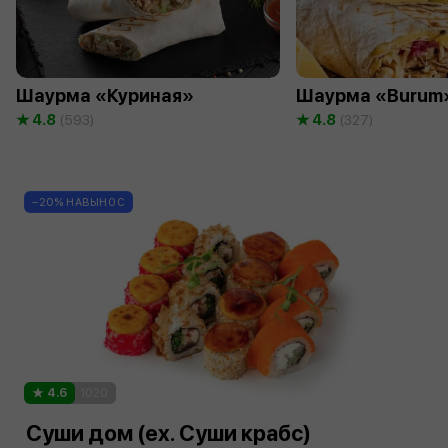
Шаурма «Куриная»
Шаурма «Burum
4.8
4.8
(593)
(327)
−20% НАВЫНОС
4.6
1020
Суши дом (ex. Суши крабс)