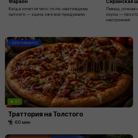
Фараон
Сирийская 
Когда хочется чего-то по-настоящему
Лаваш, сочная
сытного — здесь уже всё придумали.
соусы — прост
настроения.
−20% НАВЫНОС
4.1
17
Траттория на Толстого
60 мин