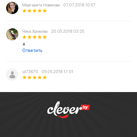
Маргарита Новикова
07.07.2018 10:57
Ника Хромова
20.05.2018 03:25
+
Ответить
id73670
05.05.2018 17:01