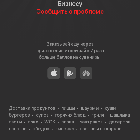
Бизнесу
Сообщить о проблеме
Заказывай еду через
приложение и получай в 2 раза
больше баллов на сувениры!
Доставка продуктов
пиццы
шаурмы
суши
бургеров
супов
горячих блюд
гриля
шашлыка
пасты
поке
WOK
плова
завтраков
десертов
салатов
обедов
выпечки
цветов и подарков