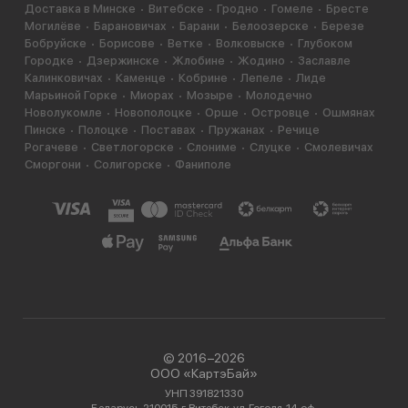
Доставка в Минске
Витебске
Гродно
Гомеле
Бресте
Могилёве
Барановичах
Барани
Белоозерске
Березе
Бобруйске
Борисове
Ветке
Волковыске
Глубоком
Городке
Дзержинске
Жлобине
Жодино
Заславле
Калинковичах
Каменце
Кобрине
Лепеле
Лиде
Марьиной Горке
Миорах
Мозыре
Молодечно
Новолукомле
Новополоцке
Орше
Островце
Ошмянах
Пинске
Полоцке
Поставах
Пружанах
Речице
Рогачеве
Светлогорске
Слониме
Слуцке
Смолевичах
Сморгони
Солигорске
Фаниполе
© 2016−2026
ООО «КартэБай»
УНП 391821330