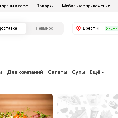
тораны и кафе
Подарки
Мобильное приложение
Доставка
Навынос
Брест
Укажи
и
Для компаний
Салаты
Супы
Ещё
оды
Драники
Пельмени
Десерты