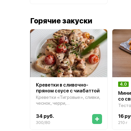
Горячие закуски
Креветки в сливочно-
4.0
пряном соусе с чиабаттой
Мини
Креветки «Тигровые», сливки,
со с
чеснок, черри,
Тесто
каперсы, чиабатта
34 руб.
16 ру
300/80
210 г