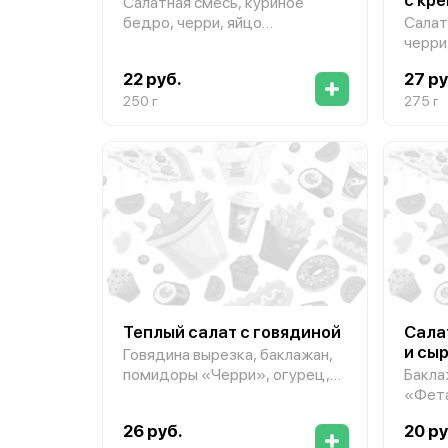
Салатная смесь, куриное
бедро, черри, яйцо
Салат
перепелиное,
черри
сыр выдержанный, сухари,
сыр в
22 руб.
27 ру
соус «Домашний майонез»
соус 
250 г
275 г
Теплый салат с говядиной
Сала
и сы
Говядина вырезка, баклажан,
помидоры «Черри», огурец,
Бакла
салатная смесь, пармезан,
«Фета
лук фри, кунжутная
чесно
26 руб.
20 ру
заправка, чиабатта
кунжу