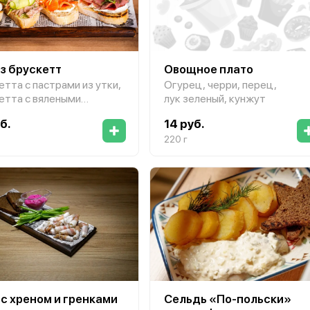
из брускетт
Овощное плато
етта с пастрами из утки,
Огурец, черри, перец,
етта с вялеными
лук зеленый, кунжут
орами, брускетта
б.
14 руб.
тбифом, брускетта
яжьим языком
220 г
 с хреном и гренками
Сельдь «По-польски»