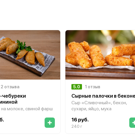
2 отзыва
5.0
1 отзыв
-чебуреки
Сырные палочки в бекон
вининой
Сыр «Сливочный», бекон,
 на молоке, свиной фарш
сухари, яйцо, мука
б.
16 руб.
240 г