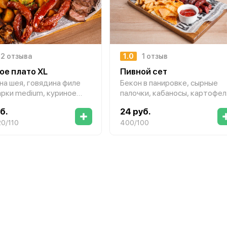
2 отзыва
1.0
1 отзыв
ое плато XL
Пивной сет
на шея, говядина филе
Бекон в панировке, сырные
рки medium, куриное
палочки, кабаносы, картофел
 овощи гриль,
фри, соус «Чесночный»,
б.
24 руб.
фельные дольки, огурец
соус «Барбекю»
ованный,
20/110
400/100
аринованный, соус
глас», соус «Барбекю»