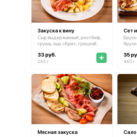
Закуска к вину
Сет 
Сыр выдержанный, ростбиф,
Бруск
груша, сыр «Бри», грецкий
бруск
орех, мед, сыр «Горгонзола»,
помид
33 руб.
35 ру
виноград
с рос
245 г
с гов
460 г
Мясная закуска
Сало