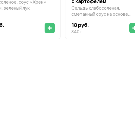
с картофелем
соленое, соус «Хрен»,
и, зеленый лук
Сельдь слабосоленая,
сметанный соус на основе
соленых огурцов и зелени,
б.
18 руб.
хлеб, картофель жареный
340 г