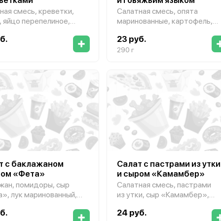
ная смесь, креветки,
Салатная смесь, опята
, яйцо перепелиное,
маринованные, картофель,
ыдержанный, сухари,
язык говяжий, яйцо
б.
23 руб.
«Домашний майонез»
перепелиное, огурец
маринованный, оливковое
290 г
масло, мед, соевый соус,
уксус «Бальзамический»
т с баклажаном
Салат с пастрами из утки
ром «Фета»
и сыром «Камамбер»
жан, помидоры, сыр
Салатная смесь, пастрами
», лук маринованный,
из утки, сыр «Камамбер»,
чное масло, рукола,
кедровый орех, кунжут,
б.
24 руб.
т, заправка
руккола, груша, огурец,