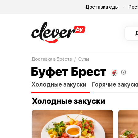
Доставка еды
Рес
Доставка в Бресте
Супы
Буфет Брест
Холодные закуски
Горячие закуск
Гарниры
Горячие блюда
Сковор
Холодные закуски
Хлеб
Отзывы