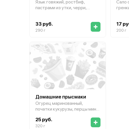
Язык говяжий, ростбиф,
Сало 
пастрами из утки, черри,
гренк
огурец, чиабатта,
вяленые помидоры
33 руб.
17 ру
290 г
200 г
Домашние прысмаки
Огурец маринованный,
початки кукурузы, перцы мини,
фаршированные сыром, опята
25 руб.
маринованные, смалец, хлеб
320 г