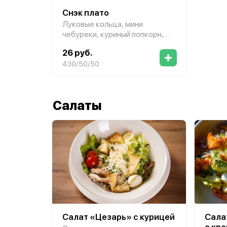
Снэк плато
Луковые кольца, мини
чебуреки, куриный попкорн,
гренки с сыром, соус
26 руб.
«Горчичный»,
соус «Чесночный»
430/50/50
Салаты
Салат «Цезарь» с курицей
Сала
с кр