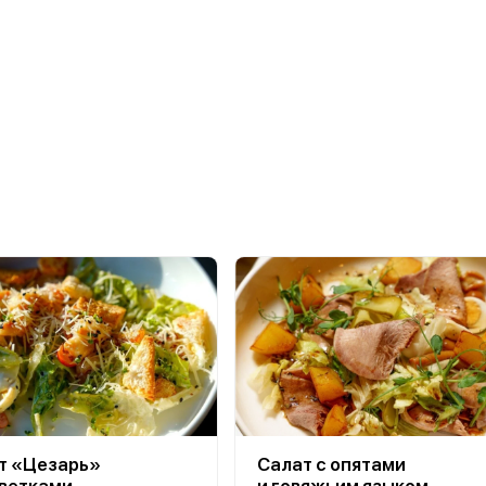
т «Цезарь»
Салат с опятами
еветками
и говяжьим языком