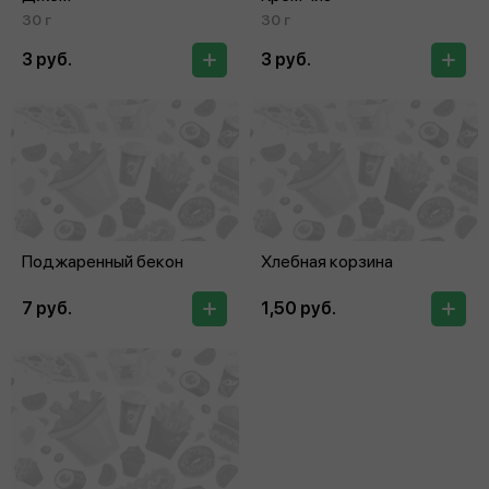
30 г
30 г
3 руб.
3 руб.
Поджаренный бекон
Хлебная корзина
7 руб.
1,50 руб.