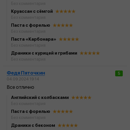
Без комментария
Круассан с сёмгой
Без комментария
Паста с форелью
Без комментария
Паста «Карбонара»
Без комментария
Драники с курицей и грибами
Без комментария
Федя Пяточкин
5
04.09.2024 19:14
Все отлично
Английский с колбасками
Без комментария
Паста с форелью
Без комментария
Драники с беконом