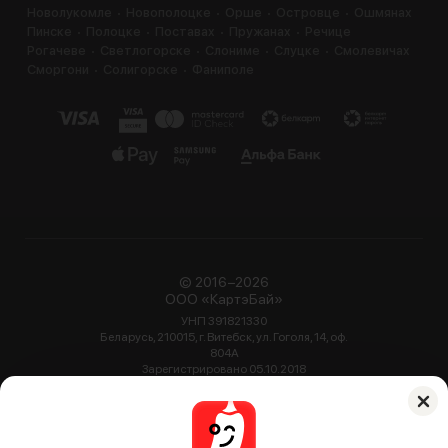
Новолукомле
Новополоцке
Орше
Островце
Ошмянах
Пинске
Полоцке
Поставах
Пружанах
Речице
Рогачеве
Светлогорске
Слониме
Слуцке
Смолевичах
Сморгони
Солигорске
Фаниполе
© 2016−2026
ООО «КартэБай»
УНП 391821330
Беларусь, 210015, г. Витебск, ул. Гоголя, 14, оф.
804А
Зарегистрировано 05.10.2018
Администрацией Октябрьского района г.
Витебск
2 025 ресторанов, кафе, баров и
служб доставки
Мы используем файлы cookie