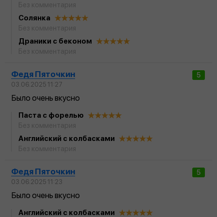
Без комментария
Солянка
Без комментария
Драники с беконом
Без комментария
Федя Пяточкин
5
03.06.2025 11:27
Было очень вкусно
Паста с форелью
Без комментария
Английский с колбасками
Без комментария
Федя Пяточкин
5
03.06.2025 11:23
Было очень вкусно
Английский с колбасками