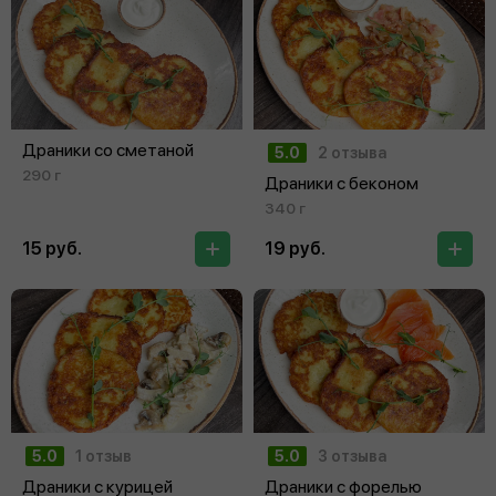
Драники со сметаной
5.0
2 отзыва
290 г
Драники с беконом
340 г
15 руб.
19 руб.
5.0
1 отзыв
5.0
3 отзыва
Драники с курицей
Драники с форелью