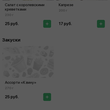
Салат с королевскими
Капрезе
креветками
200 г
230 г
25 руб.
17 руб.
Закуски
Ассорти «К вину»
270 г
25 руб.