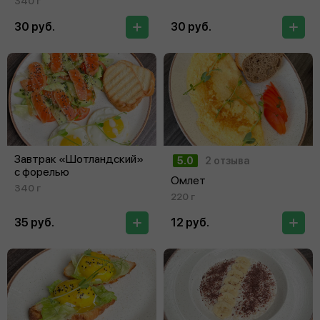
340 г
30 руб.
30 руб.
Завтрак «Шотландский»
5.0
2 отзыва
с форелью
Омлет
340 г
220 г
35 руб.
12 руб.