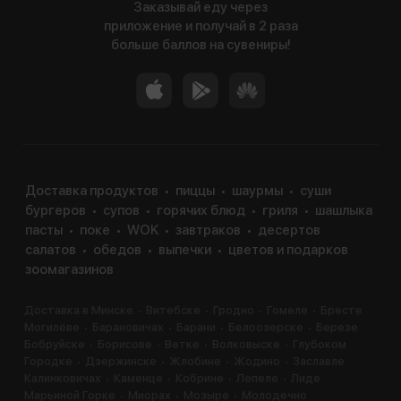
Заказывай еду через
приложение и получай в 2 раза
больше баллов на сувениры!
Доставка продуктов
пиццы
шаурмы
суши
бургеров
супов
горячих блюд
гриля
шашлыка
пасты
поке
WOK
завтраков
десертов
салатов
обедов
выпечки
цветов и подарков
зоомагазинов
Доставка в Минске
Витебске
Гродно
Гомеле
Бресте
Могилёве
Барановичах
Барани
Белоозерске
Березе
Бобруйске
Борисове
Ветке
Волковыске
Глубоком
Городке
Дзержинске
Жлобине
Жодино
Заславле
Калинковичах
Каменце
Кобрине
Лепеле
Лиде
Марьиной Горке
Миорах
Мозыре
Молодечно