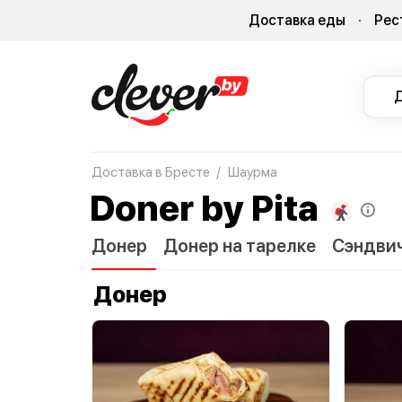
Доставка еды
Рес
Доставка в Бресте
Шаурма
Doner by Pita
Донер
Донер на тарелке
Сэндви
Донер