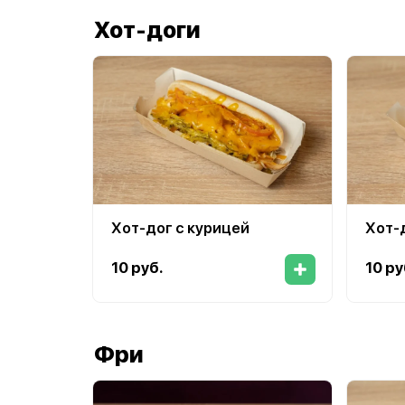
Хот-доги
Хот-дог с курицей
Хот-
10 руб.
10 ру
Фри