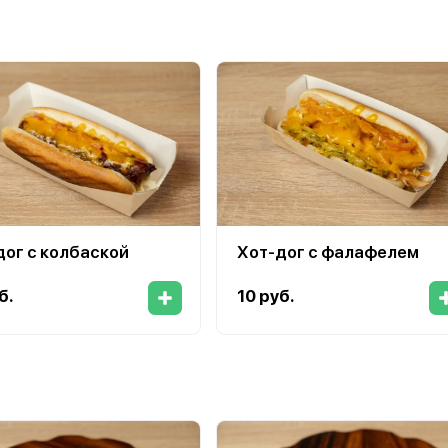
дог с колбаской
Хот-дог с фалафелем
б.
10 руб.