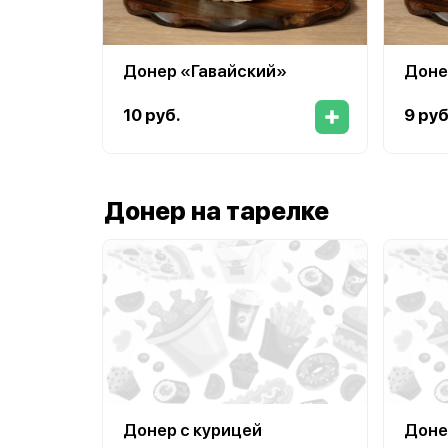
Донер «Гавайский»
Доне
10 руб.
9 руб
Донер на тарелке
Донер с курицей
Доне