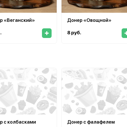
р «Веганский»
Донер «Овощной»
.
8 руб.
р с колбасками
Донер с фалафелем