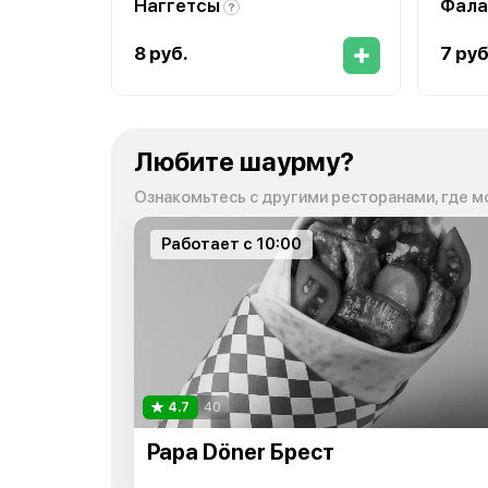
Наггетсы
Фала
8 руб.
7 руб
Любите шаурму?
Ознакомьтесь с другими ресторанами, где м
Работает с 10:00
4.7
40
Papa Döner Брест