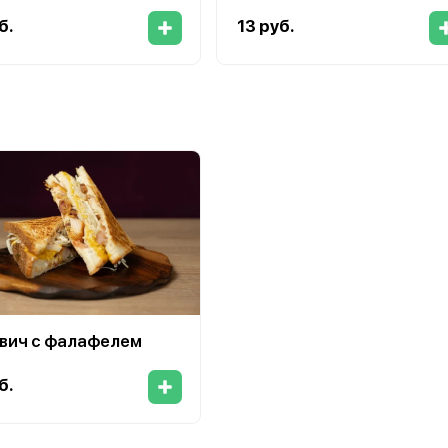
б.
13 руб.
вич с фалафелем
б.