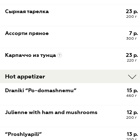
Сырная тарелка
23 р.
200 г
Ассорти пряное
7 р.
300 г
Карпаччо из тунца
23 р.
220 г
Hot appetizer
Draniki “Po-domashnemu”
15 р.
460 г
Julienne with ham and mushrooms
12 р.
200 г
“Proshlyapili”
13 р.
200 г