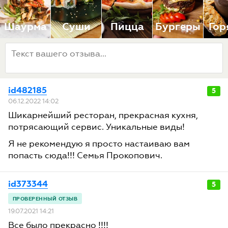
Шаурма
Суши
Пицца
Бургеры
Гор
id482185
5
06.12.2022 14:02
Шикарнейший ресторан, прекрасная кухня,
потрясающий сервис. Уникальные виды!
Я не рекомендую я просто настаиваю вам
попасть сюда!!! Семья Прокопович.
id373344
5
19.07.2021 14:21
Все было прекрасно !!!!