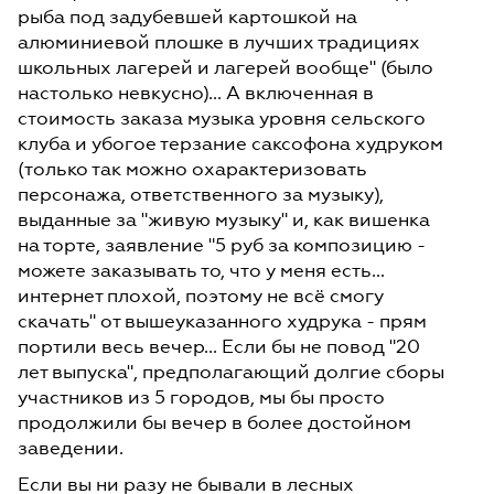
рыба под задубевшей картошкой на
алюминиевой плошке в лучших традициях
школьных лагерей и лагерей вообще" (было
настолько невкусно)... А включенная в
стоимость заказа музыка уровня сельского
клуба и убогое терзание саксофона худруком
(только так можно охарактеризовать
персонажа, ответственного за музыку),
выданные за "живую музыку" и, как вишенка
на торте, заявление "5 руб за композицию -
можете заказывать то, что у меня есть...
интернет плохой, поэтому не всё смогу
скачать" от вышеуказанного худрука - прям
портили весь вечер... Если бы не повод "20
лет выпуска", предполагающий долгие сборы
участников из 5 городов, мы бы просто
продолжили бы вечер в более достойном
заведении.
Если вы ни разу не бывали в лесных