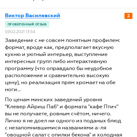
Виктор Василевский
2
09.02.2021 13:54
Заведение с не совсем понятным профилем:
формат, вроде как, предполагает вкусную
кухню и уютный интерьер, выступление
интересных групп либо интерактивную
программу (что оправдало бы неудобное
расположение и сравнительно высокую
цену), но реализация прям хромает на обе
ноги...
По ценам минских заведений уровня
"Клевер Айриш Паб" и формата "кафе Птич"
вы не получаете, ровным счётом, ничего.
Лично я не доел ни одного из поданых блюд
с незапомнившимися названиями а-ля
"овощной салат с опилки бекона" и холодная