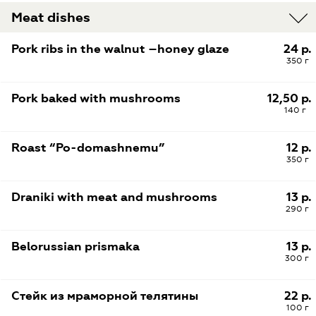
Meat dishes
Pork ribs in the walnut –honey glaze
24 р.
350 г
Pork baked with mushrooms
12,50 р.
140 г
Roast “Po-domashnemu”
12 р.
350 г
Draniki with meat and mushrooms
13 р.
290 г
Belorussian prismaka
13 р.
300 г
Стейк из мраморной телятины
22 р.
100 г