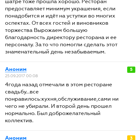
шатре тоже прошла хорошо. Ресторан
предоставляет минимум украшения, если
понадобится и идёт на уступки во многих
оспектах. От всех гостей и виновников
торжества Вырожаем большую
благодарность директору ресторана и ее
персоналу. За то что помогли сделать этот
знаменательный день незабываемым.
Аноним
5
25.09.2017 00:08
4года назад отмечали в этом ресторане
свадьбу...все
понравилось:кухня,обслуживание,сами ни
чего не убирали. И второй день прошел
нормально. Был доброжелательный
коллектив.
Аноним
3