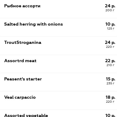
Рыбное ассорти
24 р.
200 г
Salted herring with onions
10 р.
125 г
TroutStroganina
24 р.
220 г
Assortrd meat
22 р.
210 г
Peasent's starter
15 р.
235 г
Veal carpaccio
18 р.
220 г
Assorted vegetable
10 р.