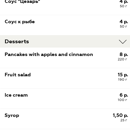
Соус "Цезарь"
4 р.
50 г
Соус к рыбе
4 р.
50 г
Desserts
Pancakes with apples and cinnamon
8 р.
220 г
Fruit salad
15 р.
190 г
Ice cream
6 р.
100 г
Syrop
1,50 р.
25 г