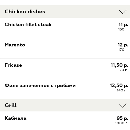
Chicken dishes
Chicken fillet steak
11 р.
150 г
Marento
12 р.
170 г
Fricase
11,50 р.
170 г
Филе запеченное с грибами
12,50 р.
140 г
Grill
Кабмала
95 р.
1000 г