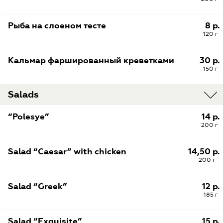
Рыба на слоеном тесте
8 р.
120 г
Кальмар фаршированный креветками
30 р.
150 г
Salads
“Polesye”
14 р.
200 г
Salad “Caesar” with chicken
14,50 р.
200 г
Salad “Greek”
12 р.
185 г
Salad “Exquisite”
15 р.