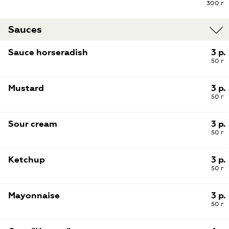
300 г
Sauces
Sauce horseradish
3 р.
50 г
Mustard
3 р.
50 г
Sour cream
3 р.
50 г
Ketchup
3 р.
50 г
Mayonnaise
3 р.
50 г