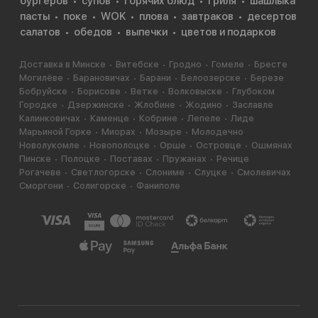
бургеров
супов
горячих блюд
гриля
шашлыка
пасты
поке
WOK
плова
завтраков
десертов
салатов
обедов
выпечки
цветов и подарков
Доставка в Минске
Витебске
Гродно
Гомеле
Бресте
Могилёве
Барановичах
Барани
Белоозерске
Березе
Бобруйске
Борисове
Ветке
Волковыске
Глубоком
Городке
Дзержинске
Жлобине
Жодино
Заславле
Калинковичах
Каменце
Кобрине
Лепеле
Лиде
Марьиной Горке
Миорах
Мозыре
Молодечно
Новолукомле
Новополоцке
Орше
Островце
Ошмянах
Пинске
Полоцке
Поставах
Пружанах
Речице
Рогачеве
Светлогорске
Слониме
Слуцке
Смолевичах
Сморгони
Солигорске
Фаниполе