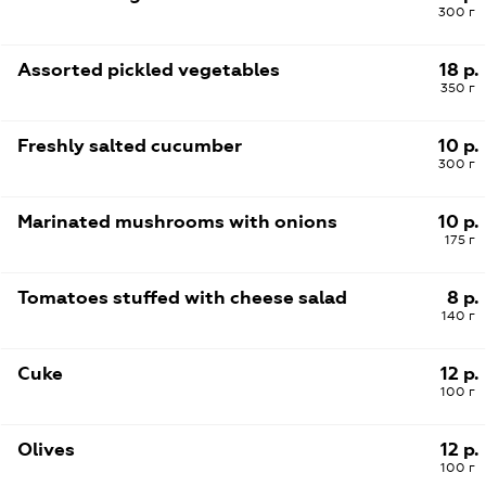
300 г
Assorted pickled vegetables
18 р.
350 г
Freshly salted cucumber
10 р.
300 г
Marinated mushrooms with onions
10 р.
175 г
Tomatoes stuffed with cheese salad
8 р.
140 г
Cuke
12 р.
100 г
Olives
12 р.
100 г