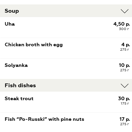
Soup
Uha
4,50 р.
300 г
Chicken broth with egg
4 р.
275 г
Solyanka
10 р.
275 г
Fish dishes
Steak trout
30 р.
175 г
Fish “Po-Russki” with pine nuts
17 р.
275 г