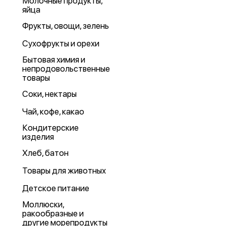
Молочные продукты,
яйца
Фрукты, овощи, зелень
Сухофрукты и орехи
Бытовая химия и
непродовольственные
товары
Соки, нектары
Чай, кофе, какао
Кондитерские
изделия
Хлеб, батон
Товары для животных
Детское питание
Моллюски,
ракообразные и
другие морепродукты