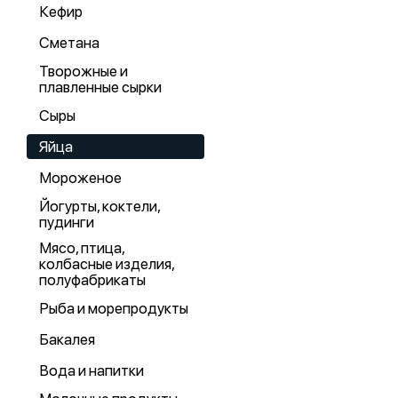
Кефир
Сметана
Творожные и
плавленные сырки
Сыры
Яйца
Мороженое
Йогурты, коктели,
пудинги
Мясо, птица,
колбасные изделия,
полуфабрикаты
Рыба и морепродукты
Бакалея
Вода и напитки